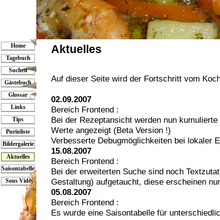
Home
Aktuelles
Tagebuch
Suchen
Auf dieser Seite wird der Fortschritt vom Ko
Gästebuch
Glossar
02.09.2007
Links
Bereich Frontend :
Bei der Rezeptansicht werden nun kumulierte
Tips
Werte angezeigt (Beta Version !)
Purinliste
Verbesserte Debugmöglichkeiten bei lokaler 
Bildergalerie
15.08.2007
Aktuelles
Bereich Frontend :
Saisontabelle
Bei der erweiterten Suche sind noch Textzutat
Gestaltung) aufgetaucht, diese erscheinen nu
Sous Vide
05.08.2007
Bereich Frontend :
Es wurde eine Saisontabelle für unterschiedl