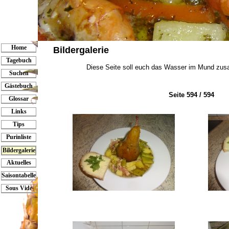
Home
Bildergalerie
Tagebuch
Diese Seite soll euch das Wasser im Mund zus
Suchen
Gästebuch
Seite 594 / 594
Glossar
Links
Tips
Purinliste
Bildergalerie
Aktuelles
Saisontabelle
Sous Vide