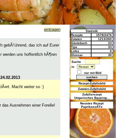
eintragen
Statistik
Rezepte
1578/2476
Zutaten
1213/260
Gästebuch
23
ich gebÃ¼hrend, das ich auf Eurer
Tips
33
Links
6
ir werden uns hoffentllch hÃ¶ren
Glossar
30
Suche
in
nur mit Bild
m
24.02.2013
Rezept-Zufallsbild
klÃ¤rt. Macht weiter so :)
Zutaten-Zufallsbild
Zufallsrezept
Ungarisches Bauernp...
Neustes Rezept
¼r das Ausnehmen einer Forelle!
PaprikasoÃŸe