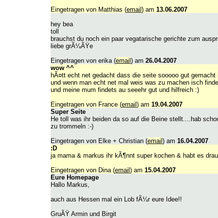
Eingetragen von Matthias (
email
) am
13.06.2007
hey bea
toll
brauchst du noch ein paar vegatarische gerichte zum auspr
liebe grÃ¼ÃŸe
Eingetragen von erika (
email
) am
26.04.2007
wow ^^
hÃ¤tt echt net gedacht dass die seite sooooo gut gemacht is
und wenn man echt net mal weis was zu machen isch findet 
und meine mum findets au seeehr gut und hilfreich :)
Eingetragen von France (
email
) am
19.04.2007
Super Seite
He toll was ihr beiden da so auf die Beine stellt....hab s
zu trommeln :-)
Eingetragen von Elke + Christian (
email
) am
16.04.2007
:D
ja mama & markus ihr kÃ¶nnt super kochen & habt es drauf 
Eingetragen von Dina (
email
) am
15.04.2007
Eure Homepage
Hallo Markus,
auch aus Hessen mal ein Lob fÃ¼r eure Idee!!
GruÃŸ Armin und Birgit