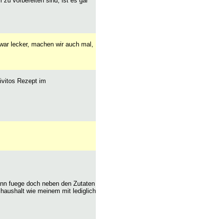
 zu vorbereiten sind, ist es gar
war lecker, machen wir auch mal,
ivitos Rezept im
ann fuege doch neben den Zutaten
haushalt wie meinem mit lediglich