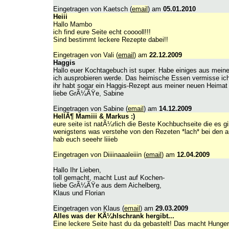
Eingetragen von Kaetsch (
email
) am
05.01.2010
Heiii
Hallo Mambo
ich find eure Seite echt cooooll!!!
Sind bestimmt leckere Rezepte dabei!!
Eingetragen von Vali (
email
) am
22.12.2009
Haggis
Hallo euer Kochtagebuch ist super. Habe einiges aus mein
ich ausprobieren werde. Das heimische Essen vermisse ic
ihr habt sogar ein Haggis-Rezept aus meiner neuen Heimat
liebe GrÃ¼ÃŸe, Sabine
Eingetragen von Sabine (
email
) am
14.12.2009
HellÃ¶ Mamiii & Markus :)
eure seite ist natÃ¼rlich die Beste Kochbuchseite die es gib
wenigstens was verstehe von den Rezeten *lach* bei den an
hab euch seeehr liiieb
Eingetragen von Diiiinaaaleiiin (
email
) am
12.04.2009
Hallo Ihr Lieben,
toll gemacht, macht Lust auf Kochen-
liebe GrÃ¼ÃŸe aus dem Aichelberg,
Klaus und Florian
Eingetragen von Klaus (
email
) am
29.03.2009
Alles was der KÃ¼hlschrank hergibt...
Eine leckere Seite hast du da gebastelt! Das macht Hunger