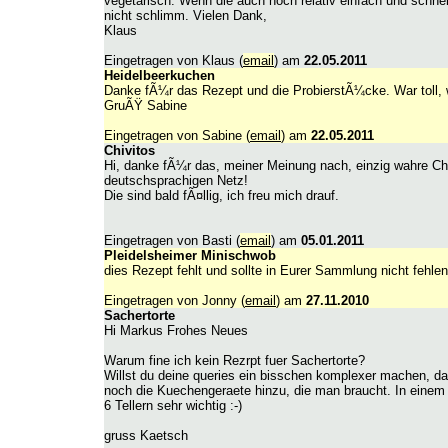
vegetarisch. Wenn die auch noch relativ einfach und schnell
nicht schlimm. Vielen Dank,
Klaus
Eingetragen von Klaus (
email
) am
22.05.2011
Heidelbeerkuchen
Danke fÃ¼r das Rezept und die ProbierstÃ¼cke. War toll, 
GruÃŸ Sabine
Eingetragen von Sabine (
email
) am
22.05.2011
Chivitos
Hi, danke fÃ¼r das, meiner Meinung nach, einzig wahre Ch
deutschsprachigen Netz!
Die sind bald fÃ¤llig, ich freu mich drauf.
Eingetragen von Basti (
email
) am
05.01.2011
Pleidelsheimer Minischwob
dies Rezept fehlt und sollte in Eurer Sammlung nicht fehlen
Eingetragen von Jonny (
email
) am
27.11.2010
Sachertorte
Hi Markus Frohes Neues
Warum fine ich kein Rezrpt fuer Sachertorte?
Willst du deine queries ein bisschen komplexer machen, d
noch die Kuechengeraete hinzu, die man braucht. In einem 
6 Tellern sehr wichtig :-)
gruss Kaetsch