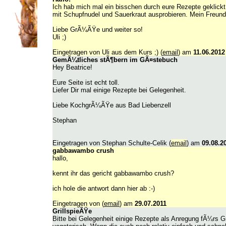
Ich hab mich mal ein bisschen durch eure Rezepte geklickt
mit Schupfnudel und Sauerkraut ausprobieren. Mein Freund 
Liebe GrÃ¼ÃŸe und weiter so!
Uli ;)
Eingetragen von Uli aus dem Kurs ;) (
email
) am
11.06.2012
GemÃ¼tliches stÃ¶bern im GÃ¤stebuch
Hey Beatrice!
Eure Seite ist echt toll.
Liefer Dir mal einige Rezepte bei Gelegenheit.
Liebe KochgrÃ¼ÃŸe aus Bad Liebenzell
Stephan
Eingetragen von Stephan Schulte-Celik (
email
) am
09.08.2
gabbawambo crush
hallo,
kennt ihr das gericht gabbawambo crush?
ich hole die antwort dann hier ab :-)
Eingetragen von (
email
) am
29.07.2011
GrillspieÃŸe
Bitte bei Gelegenheit einige Rezepte als Anregung fÃ¼rs 