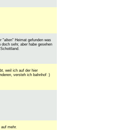
er "alten" Heimat gefunden was
h doch sehr, aber habe gesehen
 Schottland.
t, weil ich auf der hier
deren, versteh ich bahnhof :)
 auf mehr.