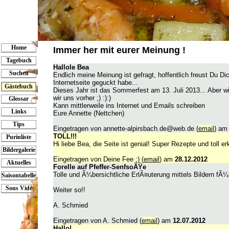
Home
Immer her mit eurer Meinung !
Tagebuch
Hallole Bea
Suchen
Endlich meine Meinung ist gefragt, hoffentlich freust Du D
Internetseite geguckt habe...
Gästebuch
Dieses Jahr ist das Sommerfest am 13. Juli 2013... Aber w
wir uns vorher ;) :):)
Glossar
Kann mittlerweile ins Internet und Emails schreiben
Links
Eure Annette (Nettchen)
Tips
Eingetragen von annette-alpirsbach.de@web.de (
email
) a
TOLL!!!
Purinliste
Hi liebe Bea, die Seite ist genial! Super Rezepte und toll er
Bildergalerie
Eingetragen von Deine Fee ;) (
email
) am
28.12.2012
Aktuelles
Forelle auf Pfeffer-SenfsoÃŸe
Tolle und Ã¼bersichtliche ErlÃ¤uterung mittels Bildern fÃ
Saisontabelle
Sous Vide
Weiter so!!
A. Schmied
Eingetragen von A. Schmied (
email
) am
12.07.2012
Hallo!