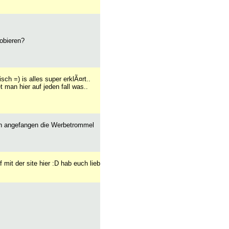
obieren?
ch =) is alles super erklÃ¤rt..
man hier auf jeden fall was..
chon angefangen die Werbetrommel
mit der site hier :D hab euch lieb