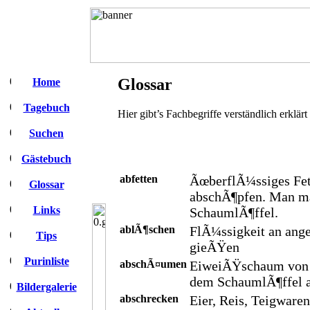
Glossar
Home
Tagebuch
Hier gibt’s Fachbegriffe verständlich erklärt
Suchen
Gästebuch
abfetten
ÃœberflÃ¼ssiges Fet
Glossar
abschÃ¶pfen. Man ma
Links
SchaumlÃ¶ffel.
ablÃ¶schen
FlÃ¼ssigkeit an ang
Tips
gieÃŸen
Purinliste
abschÃ¤umen
EiweiÃŸschaum von 
dem SchaumlÃ¶ffel 
Bildergalerie
abschrecken
Eier, Reis, Teigwa