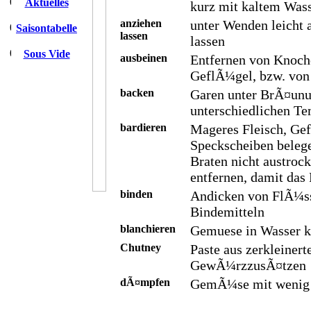
Aktuelles
kurz mit kaltem Wa
anziehen
unter Wenden leicht 
Saisontabelle
lassen
lassen
Sous Vide
ausbeinen
Entfernen von Knoch
GeflÃ¼gel, bzw. von
backen
Garen unter BrÃ¤unu
unterschiedlichen T
bardieren
Mageres Fleisch, Ge
Speckscheiben beleg
Braten nicht austroc
entfernen, damit das 
binden
Andicken von FlÃ¼ss
Bindemitteln
blanchieren
Gemuese in Wasser k
Chutney
Paste aus zerkleiner
GewÃ¼rzzusÃ¤tzen
dÃ¤mpfen
GemÃ¼se mit wenig 