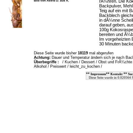
Bild von Astrid D. aus K.
rÃ¼hren. Die Kok
Backpulver, Mehl
Teig auf ein mit 
Backblech gleich
in dÃ¼nne Scheib
darauf geben, aus
100g Kokosraspel
bereiten und Ã¼b
Im vorgeheizten 
30 Minuten backe
Diese Seite wurde bisher
18119
mal abgerufen
Achtung:
Dauer und Temperatur ändern sich je nach Ba
Überbegriffe :
/
Kuchen
/
Dessert
/
Obst und FrÃ¼chte
Alkohol
/
Preiswert
/
leicht_zu_kochen
/
**
**
**
Impressum
Kontakt
Suc
Diese Seite wurde in 0.020564