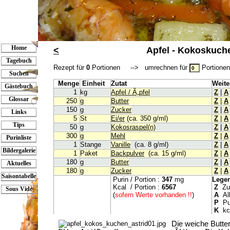
Home
<
Apfel - Kokoskuch
Tagebuch
Rezept für
0
Portionen --> umrechnen für
Portion
Suchen
Menge
Einheit
Zutat
Weite
Gästebuch
1
kg
Apfel / Ã„pfel
Z
|
A
Glossar
250
g
Butter
Z
|
A
150
g
Zucker
Z
|
A
Links
5
St
Ei/er
(ca. 350 g/ml)
Z
|
A
Tips
50
g
Kokosraspel(n)
Z
|
A
300
g
Mehl
Z
|
A
Purinliste
1
Stange
Vanille
(ca. 8 g/ml)
Z
|
A
Bildergalerie
1
Paket
Backpulver
(ca. 15 g/ml)
Z
|
A
180
g
Butter
Z
|
A
Aktuelles
180
g
Zucker
Z
|
A
Saisontabelle
Purin / Portion :
347
mg
Lege
Kcal / Portion :
6567
Z
Zur
Sous Vide
(
sofern Werte vorhanden !!
)
A
All
P
Pur
K
kca
Die weiche Butte