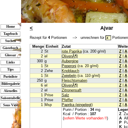
Home
<
Ajvar
Tagebuch
Rezept für
4
Portionen --> umrechnen für
Portion
Suchen
Menge
Einheit
Zutat
Weite
Gästebuch
2
St
rote Paprika
(ca. 200 g/ml)
Z
|
A
Glossar
2
el
OlivenÃ¶l
Z
|
A
300
g
Aubergine
Z
|
A
Links
1
St
Peperoni
(ca. 20 g/ml)
Z
|
A
Tips
2
Zehe
Knoblauch
Z
|
A
1
St
Zwiebeln
(ca. 110 g/ml)
Z
|
A
Purinliste
250
g
Fleischtomaten
Z
|
A
Bildergalerie
6
el
OlivenÃ¶l
Z
|
A
2
el
Zitronensaft
Z
|
A
Aktuelles
1
Prise
Salz
Z
|
A
Saisontabelle
1
Prise
Pfeffer
Z
|
A
1
Msp
Paprika (eingelegt)
Z
|
A
Sous Vide
Purin / Portion :
34
mg
Lege
Kcal / Portion :
107
Z
Zur
(
sofern Werte vorhanden !!
)
A
All
P
Pur
K
kca