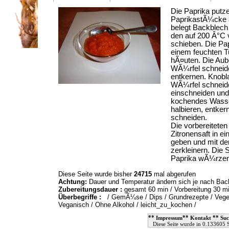
Die Paprika putze
PaprikastÃ¼cke a
belegt Backblech 
den auf 200 Â°C 
schieben. Die Pa
einem feuchten T
hÃ¤uten. Die Aub
WÃ¼rfel schneide
entkernen. Knobl
WÃ¼rfel schneid
einschneiden und
kochendes Wasse
halbieren, entke
schneiden.
Die vorbereiteten
Zitronensaft in 
geben und mit d
zerkleinern. Die 
Paprika wÃ¼rze
Diese Seite wurde bisher
24715
mal abgerufen
Achtung:
Dauer und Temperatur ändern sich je nach Ba
Zubereitungsdauer :
gesamt 60 min / Vorbereitung 30 m
Überbegriffe :
/
GemÃ¼se
/
Dips
/
Grundrezepte
/
Vege
Veganisch
/
Ohne Alkohol
/
leicht_zu_kochen
/
**
**
**
Impressum
Kontakt
Suc
Diese Seite wurde in 0.133605