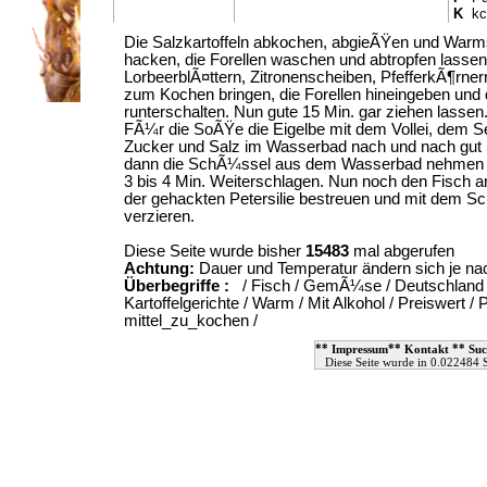
K
kca
Die Salzkartoffeln abkochen, abgieÃŸen und Warmst
hacken, die Forellen waschen und abtropfen lassen.
LorbeerblÃ¤ttern, Zitronenscheiben, PfefferkÃ¶rne
zum Kochen bringen, die Forellen hineingeben und 
runterschalten. Nun gute 15 Min. gar ziehen lassen
FÃ¼r die SoÃŸe die Eigelbe mit dem Vollei, dem Se
Zucker und Salz im Wasserbad nach und nach gut 
dann die SchÃ¼ssel aus dem Wasserbad nehmen
3 bis 4 Min. Weiterschlagen. Nun noch den Fisch anr
der gehackten Petersilie bestreuen und mit dem Sc
verzieren.
Diese Seite wurde bisher
15483
mal abgerufen
Achtung:
Dauer und Temperatur ändern sich je n
Überbegriffe :
/
Fisch
/
GemÃ¼se
/
Deutschland
Kartoffelgerichte
/
Warm
/
Mit Alkohol
/
Preiswert
/
P
mittel_zu_kochen
/
**
**
**
Impressum
Kontakt
Suc
Diese Seite wurde in 0.022484