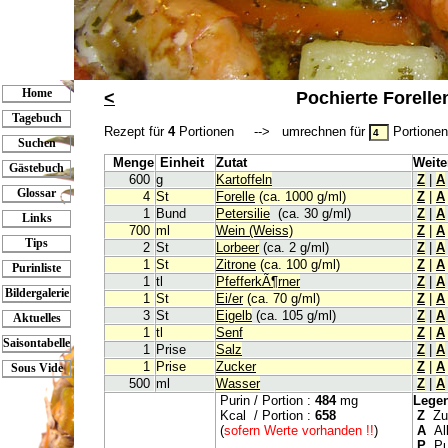
Home
<
Pochierte Forelle
Tagebuch
Rezept für
4
Portionen --> umrechnen für
Portion
Suchen
Menge
Einheit
Zutat
Weite
Gästebuch
600
g
Kartoffeln
Z
|
A
Glossar
4
St
Forelle
(ca. 1000 g/ml)
Z
|
A
1
Bund
Petersilie
(ca. 30 g/ml)
Z
|
A
Links
700
ml
Wein (Weiss)
Z
|
A
Tips
2
St
Lorbeer
(ca. 2 g/ml)
Z
|
A
1
St
Zitrone
(ca. 100 g/ml)
Z
|
A
Purinliste
1
tl
PfefferkÃ¶rner
Z
|
A
Bildergalerie
1
St
Ei/er
(ca. 70 g/ml)
Z
|
A
3
St
Eigelb
(ca. 105 g/ml)
Z
|
A
Aktuelles
1
tl
Senf
Z
|
A
Saisontabelle
1
Prise
Salz
Z
|
A
1
Prise
Zucker
Z
|
A
Sous Vide
500
ml
Wasser
Z
|
A
Purin / Portion :
484
mg
Lege
Kcal / Portion :
658
Z
Zur
(
sofern Werte vorhanden !!
)
A
All
P
Pur