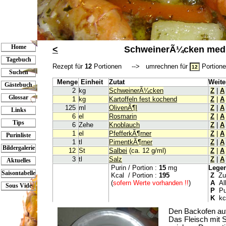
Home
<
SchweinerÃ¼cken medi
Tagebuch
Rezept für
12
Portionen --> umrechnen für
Portio
Suchen
Menge
Einheit
Zutat
Weite
Gästebuch
2
kg
SchweinerÃ¼cken
Z
|
A
Glossar
1
kg
Kartoffeln fest kochend
Z
|
A
125
ml
OlivenÃ¶l
Z
|
A
Links
6
el
Rosmarin
Z
|
A
Tips
6
Zehe
Knoblauch
Z
|
A
1
el
PfefferkÃ¶rner
Z
|
A
Purinliste
1
tl
PimentkÃ¶rner
Z
|
A
Bildergalerie
12
St
Salbei
(ca. 12 g/ml)
Z
|
A
3
tl
Salz
Z
|
A
Aktuelles
Purin / Portion :
15
mg
Lege
Saisontabelle
Kcal / Portion :
195
Z
Zur
(
sofern Werte vorhanden !!
)
A
All
Sous Vide
P
Pur
K
kca
Den Backofen au
Das Fleisch mit 