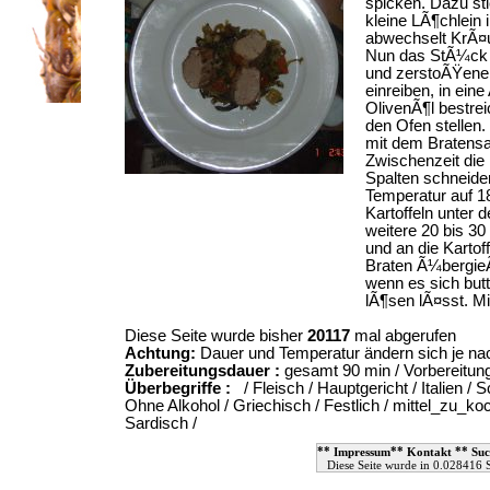
spicken. Dazu st
kleine LÃ¶chlein 
abwechselt KrÃ¤u
Nun das StÃ¼ck F
und zerstoÃŸene
einreiben, in ein
OlivenÃ¶l bestre
den Ofen stellen
mit dem Bratensa
Zwischenzeit die 
Spalten schneide
Temperatur auf 1
Kartoffeln unter 
weitere 20 bis 30
und an die Karto
Braten Ã¼bergieÃŸ
wenn es sich bu
lÃ¶sen lÃ¤sst. Mi
Diese Seite wurde bisher
20117
mal abgerufen
Achtung:
Dauer und Temperatur ändern sich je n
Zubereitungsdauer :
gesamt 90 min / Vorbereitun
Überbegriffe :
/
Fleisch
/
Hauptgericht
/
Italien
/
S
Ohne Alkohol
/
Griechisch
/
Festlich
/
mittel_zu_ko
Sardisch
/
**
**
**
Impressum
Kontakt
Suc
Diese Seite wurde in 0.028416