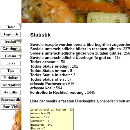
Home
Statistik
Tagebuch
Suchen
Soviele rezepte wurden bereits überbegriffen zugeordn
Soviele unterschiedliche bilder in rezepten gibt es
: 237
Gästebuch
Soviele unterschiedliche bilder von zutaten gibt es
: 256
Glossar
Soviele unterschiedliche Überbegriffe gibt es
: 117
Todos gesamt :
150
Links
Todos Status erledigt :
101
Todos Status immer :
9
Tips
Todos Status in arbeit :
3
Purinliste
Todos Status offen :
37
erfasste Purinwerte :
616
Bildergalerie
erfasste kcal :
594
kontrollierte Rechtschreibung :
1445
Aktuelles
Saisontabelle
Liste der bereits erfassten Überbegriffe alphabetisch sortier
Sous Vide