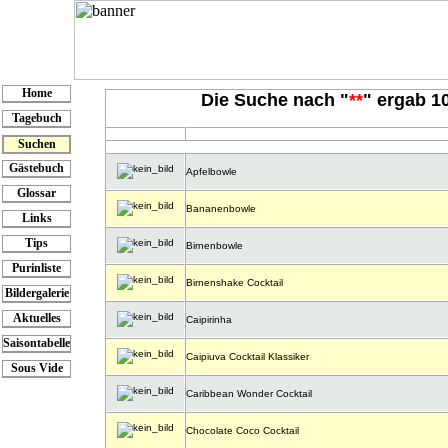
Home
Die Suche nach "
**
" ergab 10
Tagebuch
Suchen
Gästebuch
Apfelbowle
Glossar
Bananenbowle
Links
Tips
Birnenbowle
Purinliste
Birnenshake Cocktail
Bildergalerie
Aktuelles
Caipirinha
Saisontabelle
Caipiuva Cocktail Klassiker
Sous Vide
Caribbean Wonder Cocktail
Chocolate Coco Cocktail