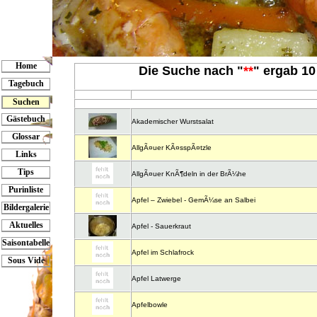
Home
Die Suche nach "
**
" ergab 10 
Tagebuch
Suchen
Gästebuch
Akademischer Wurstsalat
Glossar
AllgÃ¤uer KÃ¤sspÃ¤tzle
Links
Tips
AllgÃ¤uer KnÃ¶deln in der BrÃ¼he
Purinliste
Apfel – Zwiebel - GemÃ¼se an Salbei
Bildergalerie
Aktuelles
Apfel - Sauerkraut
Saisontabelle
Apfel im Schlafrock
Sous Vide
Apfel Latwerge
Apfelbowle