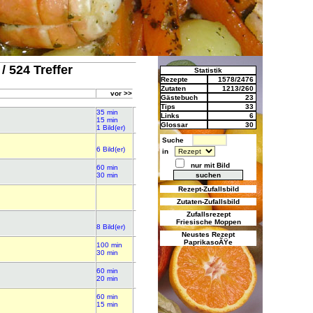
/ 524 Treffer
Statistik
Rezepte
1578/2476
Zutaten
1213/260
vor >>
Gästebuch
23
Tips
33
35 min
Links
6
15 min
Glossar
30
1 Bild(er)
Suche
6 Bild(er)
in
nur mit Bild
60 min
30 min
Rezept-Zufallsbild
Zutaten-Zufallsbild
Zufallsrezept
Friesische Moppen
8 Bild(er)
Neustes Rezept
PaprikasoÃŸe
100 min
30 min
60 min
20 min
60 min
15 min