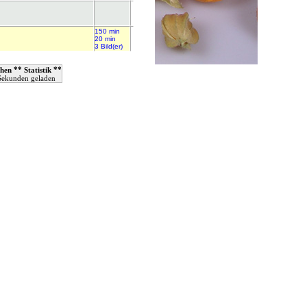
150 min
20 min
3 Bild(er)
**
**
hen
Statistik
 Sekunden geladen