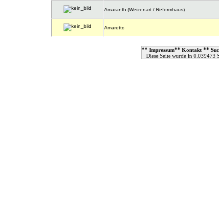
Amaranth (Weizenart / Reformhaus)
Amaretto
**
**
**
Impressum
Kontakt
Suc
Diese Seite wurde in 0.039473