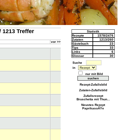
/ 1213 Treffer
Statistik
Rezepte
1578/2476
Zutaten
1213/260
vor >>
Gästebuch
23
Tips
33
Links
6
Glossar
30
Suche
in
nur mit Bild
Rezept-Zufallsbild
Zutaten-Zufallsbild
Zufallsrezept
Bruschetta mit Thun...
Neustes Rezept
PaprikasoÃŸe