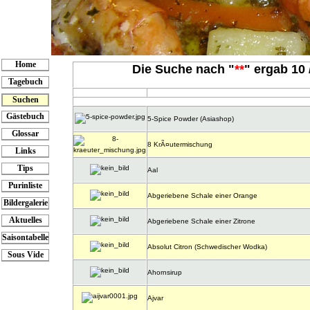
Home
Die Suche nach "
**
" ergab 10 
Tagebuch
Suchen
Gästebuch
5-Spice Powder (Asiashop)
Glossar
8 KrÃ¤utermischung
Links
Tips
Aal
Purinliste
Abgeriebene Schale einer Orange
Bildergalerie
Aktuelles
Abgeriebene Schale einer Zitrone
Saisontabelle
Absolut Citron (Schwedischer Wodka)
Sous Vide
Ahornsirup
Ajvar