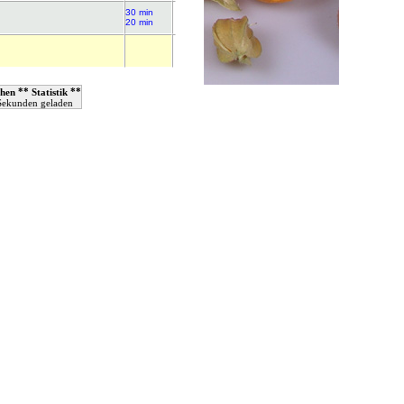
30 min
20 min
**
**
hen
Statistik
 Sekunden geladen