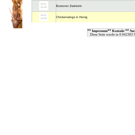
Bostoner Zwiebeln
Chickenwings in Honig
**
**
**
Impressum
Kontakt
Suc
Diese Seite wurde in 0.042303