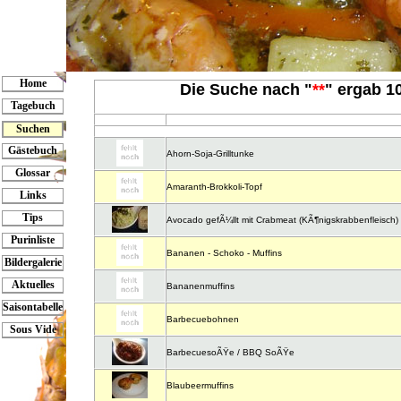
Home
Die Suche nach "
**
" ergab 10
Tagebuch
Suchen
Gästebuch
Ahorn-Soja-Grilltunke
Glossar
Amaranth-Brokkoli-Topf
Links
Tips
Avocado gefÃ¼llt mit Crabmeat (KÃ¶nigskrabbenfleisch)
Purinliste
Bananen - Schoko - Muffins
Bildergalerie
Aktuelles
Bananenmuffins
Saisontabelle
Barbecuebohnen
Sous Vide
BarbecuesoÃŸe / BBQ SoÃŸe
Blaubeermuffins