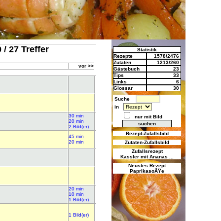
 / 27 Treffer
Statistik
Rezepte
1578/2476
Zutaten
1213/260
vor >>
Gästebuch
23
Tips
33
Links
6
Glossar
30
Suche
in
30 min
nur mit Bild
20 min
2 Bild(er)
Rezept-Zufallsbild
45 min
20 min
Zutaten-Zufallsbild
Zufallsrezept
Kassler mit Ananas ...
Neustes Rezept
PaprikasoÃŸe
20 min
10 min
1 Bild(er)
1 Bild(er)