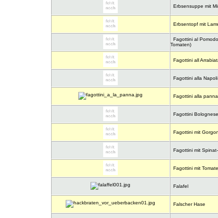
Erbsensuppe mit Min
Erbsentopf mit La
Fagottini al Pomodo
Tomaten)
Fagottini all Arrabia
Fagottini alla Napoli
Fagottini alla panna
Fagottini Bolognes
Fagottini mit Gorg
Fagottini mit Spina
Fagottini mit Toma
Falafel
Falscher Hase