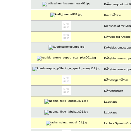
KrÃ¤uterquark mit 
KraftbrÃ¼he
Kressesalat mit Min
KÃ¼rbis mit Krabbe
KÃ¼rbiscremesupp
KÃ¼rbiscremesuppe
KÃ¼rbiscremesuppe m
KÃ¼rbisgemÃ¼se
KÃ¼rbisrisotto
Labskaus
Labskaus
Lachs - Spinat - Gra