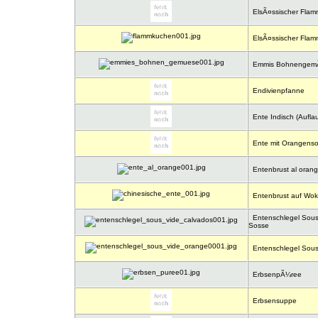
ElsÃ¤ssischer Fla
ElsÃ¤ssischer Flam
Emmis Bohnengem
Endivienpfanne
Ente Indisch (Auflau
Ente mit Orangens
Entenbrust al oran
Entenbrust auf Wo
Entenschlegel Sous 
Sosse
Entenschlegel Sous
ErbsenpÃ¼ree
Erbsensuppe