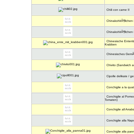
Chili con carne II
ChinakohlrÃ¶llchen
ChinakohlrÃ¶llchen
Chinesische Entenb
Krabben
Chinesisches GemÃ
Chivito (Sandwich au
Cipolle delikate / g
Conchiglie a la quat
Conchiglie al Pomod
Tomaten)
Conchiglie all Arrabi
Conchiglie alla Napo
Conchiglie alla pan