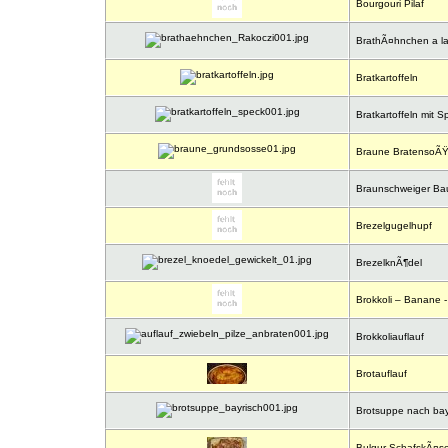
Bourgouri Pilaf
BrathÃ¤hnchen a la
Bratkartoffeln
Bratkartoffeln mit S
Braune BratensoÃŸ
Braunschweiger Ba
Brezelgugelhupf
BrezelknÃ¶del
Brokkoli – Banane -
Brokkoliauflauf
Brotauflauf
Brotsuppe nach bayr
Bulgur-SchafskÃ¤se