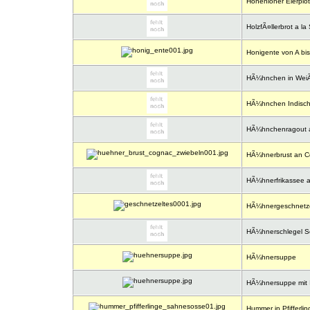
Hohenloher Eierplot
HolzfÃ¤llerbrot a la
Honigente von A bis
HÃ¼hnchen in Wei
HÃ¼hnchen Indisch 
HÃ¼hnchenragout 
HÃ¼hnerbrust an C
HÃ¼hnerfrikassee a
HÃ¼hnergeschnetze
HÃ¼hnerschlegel S
HÃ¼hnersuppe
HÃ¼hnersuppe mit 
Hummer in Pfifferl