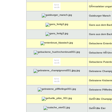
GÃ¤nseleber ungar
Gaisburger Marsch
Gans aus dem Back
Gans aus dem Back
Gebackene Entenbr
Gebackene HÃ¼hne
Gebackene Putenbr
Gebratene Champi
Gebratene Krickent
Gebratene Pfifferli
GefÃ¼llte Champig
GefÃ¼llte Eier