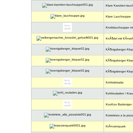
Klare Karotten-lau
Klare Lauchsuppe
Knoblauchsuppe mi
KnÃ¶del mit KÃ¤sef
KÃ¶nigsberger Klo
KÃ¶nigsberger Klo
KÃ¶nigsberger Klo
Kohlrabisalat
Kohlrouladen / Krau
KooKoo Bademjan (
Kotteletes a la pizza
KrÃ¤uterquark