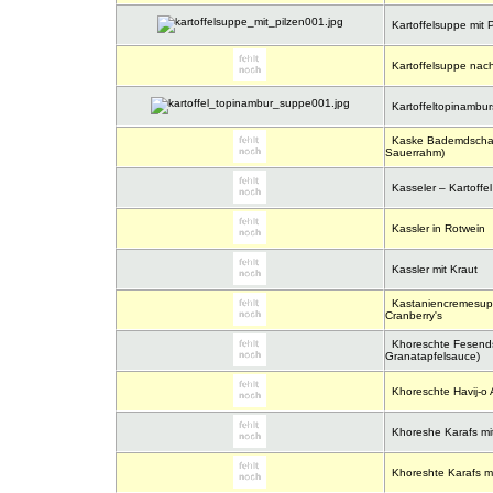
Kartoffelsuppe mit P
Kartoffelsuppe nach
Kartoffeltopinambu
Kaske Bademdschan
Sauerrahm)
Kasseler – Kartoffe
Kassler in Rotwein
Kassler mit Kraut
Kastaniencremesupp
Cranberry's
Khoreschte Fesend
Granatapfelsauce)
Khoreschte Havij-o 
Khoreshe Karafs mi
Khoreshte Karafs m