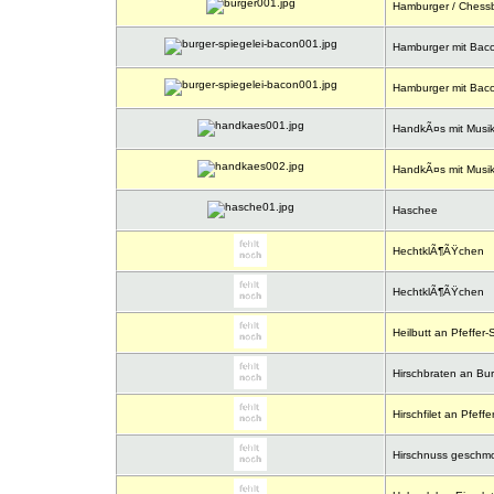
Hamburger / Chessb
Hamburger mit Baco
Hamburger mit Baco
HandkÃ¤s mit Musi
HandkÃ¤s mit Musik 
Haschee
HechtklÃ¶ÃŸchen
HechtklÃ¶ÃŸchen
Heilbutt an Pfeffer
Hirschbraten an Bu
Hirschfilet an Pfeff
Hirschnuss geschmo