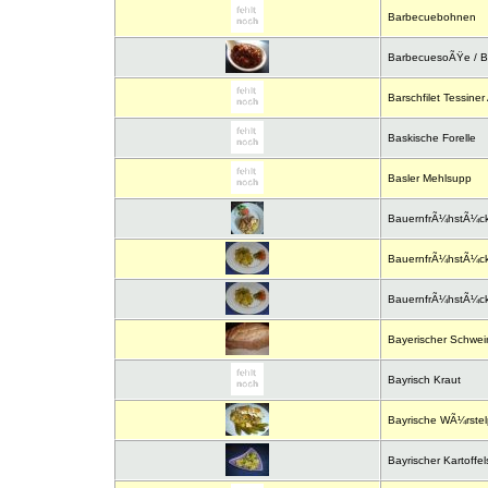
Barbecuebohnen
BarbecuesoÃŸe / 
Barschfilet Tessiner 
Baskische Forelle
Basler Mehlsupp
BauernfrÃ¼hstÃ¼c
BauernfrÃ¼hstÃ¼ck 
BauernfrÃ¼hstÃ¼ck
Bayerischer Schwein
Bayrisch Kraut
Bayrische WÃ¼rstel
Bayrischer Kartoffel