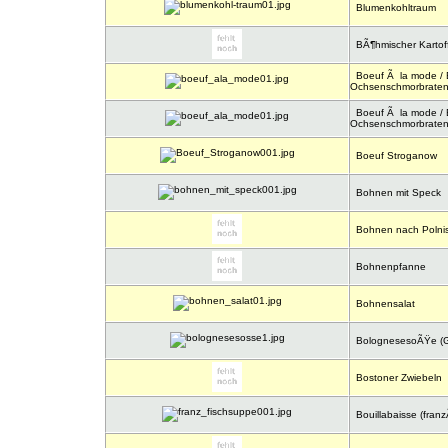
Blumenkohltraum
BÃ¶hmischer Kartoff
Boeuf Ã la mode / E
Ochsenschmorbrate
Boeuf Ã la mode / E
Ochsenschmorbrate
Boeuf Stroganow
Bohnen mit Speck
Bohnen nach Polnis
Bohnenpfanne
Bohnensalat
BolognesesoÃŸe (G
Bostoner Zwiebeln
Bouillabaisse (franz