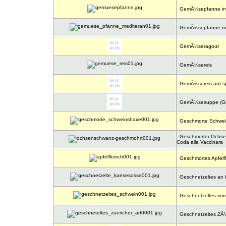
GemÃ¼sepfanne in
GemÃ¼sepfanne me
GemÃ¼seragout
GemÃ¼sereis
GemÃ¼sereis auf sp
GemÃ¼sesuppe (Gr
Geschmorte Schwei
Geschmorter Ochsen
Coda alla Vaccinara
Geschmortes Apfelfl
Geschnetzeltes an
Geschnetzeltes vo
Geschnetzeltes ZÃ¼r