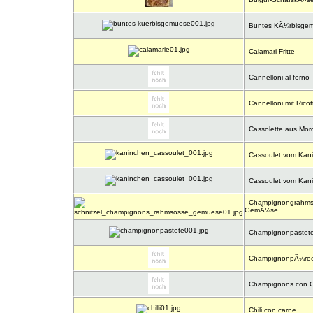
Buntes KÃ¼rbisge
Calamari Fritte
Cannelloni al forno
Cannelloni mit Ricot
Cassolette aus Mor
Cassoulet vom Kan
Cassoulet vom Kan
Champignongrahmsch
GemÃ¼se
Champignonpastet
ChampignonpÃ¼re
Champignons con C
Chili con carne