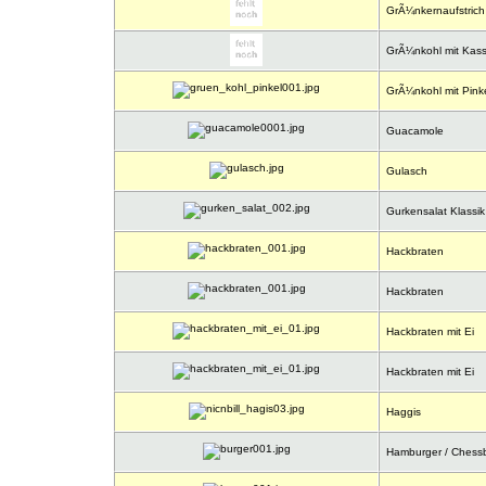
GrÃ¼nkernaufstrich
GrÃ¼nkohl mit Kass
GrÃ¼nkohl mit Pink
Guacamole
Gulasch
Gurkensalat Klassik
Hackbraten
Hackbraten
Hackbraten mit Ei
Hackbraten mit Ei
Haggis
Hamburger / Chessb