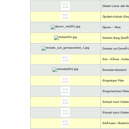
Ditalini Liscie alla N
Djudjeh-Kabab (Gegri
Djuvec – Reis
Dolmeh Barg (GefÃ¼l
Dorade auf GemÃ¼
Eier - KÃ¤se - Aufla
Eiersalat klassisch
Eingelegte Pilze
Eingemachtes Fleis
Eintopf nach Ostdeu
Eintopf nach Ostdeu
ElsÃ¤sser / Badisch