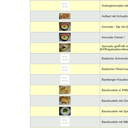
Auberginensalat mit
Auflauf mit Schupfn
Avocado - Dip mit Q
Avocado Creme I
Avocado gefÃ¼llt m
(KÃ¶nigskrabbenfleis
Badische Schneck
Badischer Fleischsa
Bamberger Krautbr
Bandnudeln in Pfiff
Bandnudeln mit Cham
Bandnudeln mit Spi
Bandnudeln mit Wil