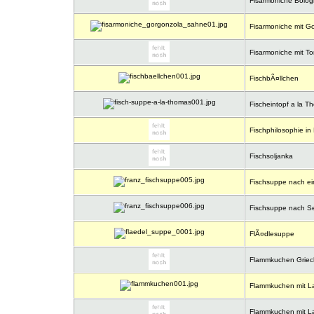
Fisarmoniche Bolo
Fisarmoniche mit G
Fisarmoniche mit T
FischbÃ¤llchen
Fischeintopf a la T
Fischphilosophie in 
Fischsoljanka
Fischsuppe nach ein
Fischsuppe nach S
FlÃ¤dlesuppe
Flammkuchen Griec
Flammkuchen mit L
Flammkuchen mit L