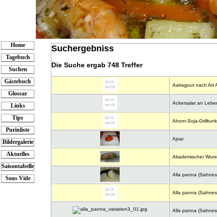
Home
Suchergebniss
Tagebuch
Die Suche ergab
748 Treffer
Suchen
Gästebuch
Aalragout nach Art 
Glossar
Ackersalat an Leber
Links
Tips
Ahorn-Soja-Grilltun
Purinliste
Ajvar
Bildergalerie
Aktuelles
Akademischer Wurst
Saisontabelle
Alla panna (Sahneso
Sous Vide
Alla panna (Sahneso
Alla panna (Sahneso