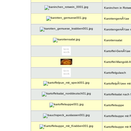
Kaninchen in Rotwe
KarottengemÃ¼se
KarottengemÃ¼se m
Karottensalat
Kartoffel-GemÃ¼se 
Kartoffel-Mangold-A
Kartoffelgulasch
KartoffelpÃ¼ree mi
Kartoffelsalat nach 
Kartoffelsuppe
Kartoffelsuppe mit F
Kartoffelsuppe mit 