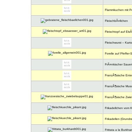
Flammkuchen mit Pe
FleischbÃ¤llchen
Fleischtopf auf ElsÃ
Fleischwurst – Kart
Forelle auf Pfeffer
FrÃ¤nkischer Sauer
FranzÃ¶sische Ente
FranzÃ¶sische Mus
FranzÃ¶sische Zwie
Frikadellchen vom K
Frikadellen (Grundre
Frittata a la Burkhar