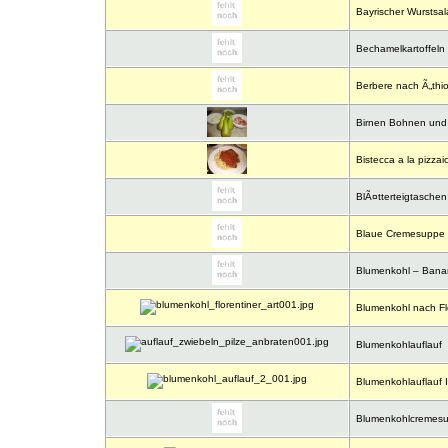
Bayrischer Wurstsal
Bechamelkartoffeln
Berbere nach Ã„thio
Birnen Bohnen und
Bistecca a la pizzai
BlÃ¤tterteigtaschen
Blaue Cremesuppe
Blumenkohl – Banan
Blumenkohl nach Flo
Blumenkohlauflauf
Blumenkohlauflauf I
Blumenkohlcremes