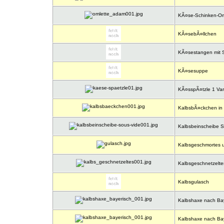
KÃ¤se-Schinken-Om
KÃ¤sebÃ¤llchen
KÃ¤sestangen mit 
KÃ¤sesuppe
KÃ¤sspÃ¤tzle 1 Var
KalbsbÃ¤ckchen in 
Kalbsbeinscheibe S
Kalbsgeschmortes u
Kalbsgeschnetzelte
Kalbsgulasch
Kalbshaxe nach Bayr
Kalbshaxe nach Bayr