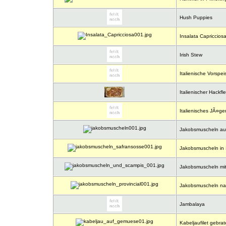
Hush Puppies
Insalata Capriccios
Irish Stew
Italienische Vorspei
Italienischer Hackfle
Italienisches JÃ¤ge
Jakobsmuscheln auf 
Jakobsmuscheln in
Jakobsmuscheln mit
Jakobsmuscheln nach
Jambalaya
Kabeljaufilet gebrat