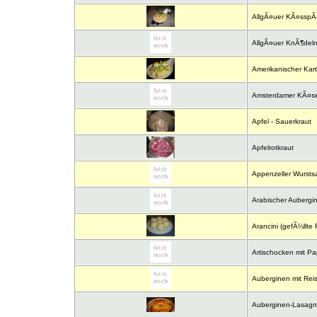
AllgÃ¤uer KÃ¤sspÃ¤
AllgÃ¤uer KnÃ¶deln
Amerikanischer Karto
Amsterdamer KÃ¤se
Apfel - Sauerkraut
Apfelrotkraut
Appenzeller Wurstsa
Arabischer Aubergin
Arancini (gefÃ¼llte 
Artischocken mit Pa
Auberginen mit Reis
Auberginen-Lasagne