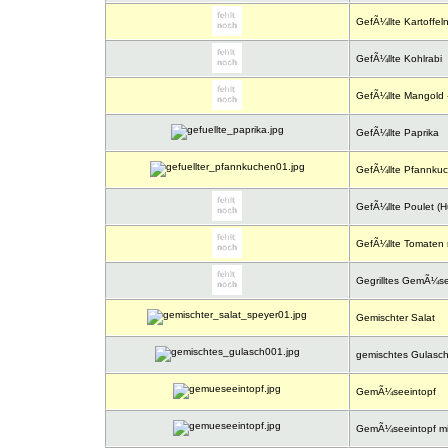
GefÃ¼llte Kartoffeln
GefÃ¼llte Kohlrabi
GefÃ¼llte Mangold -
GefÃ¼llte Paprika
GefÃ¼llte Pfannku
GefÃ¼llte Poulet (H
GefÃ¼llte Tomaten m
Gegrilltes GemÃ¼s
Gemischter Salat
gemischtes Gulasc
GemÃ¼seeintopf
GemÃ¼seeintopf mit 