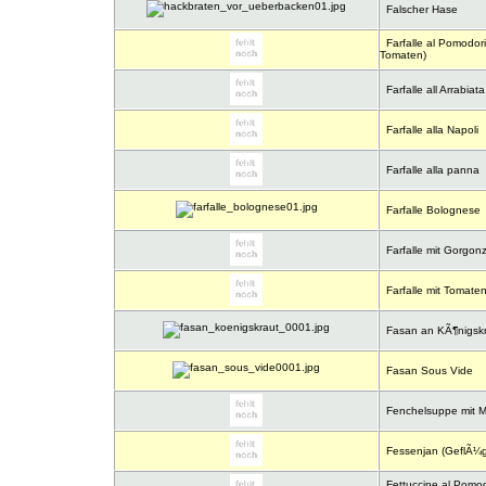
Falscher Hase
Farfalle al Pomodori
Tomaten)
Farfalle all Arrabiata
Farfalle alla Napoli
Farfalle alla panna
Farfalle Bolognese
Farfalle mit Gorgon
Farfalle mit Tomat
Fasan an KÃ¶nigskr
Fasan Sous Vide
Fenchelsuppe mit M
Fessenjan (GeflÃ¼g
Fettuccine al Pomod