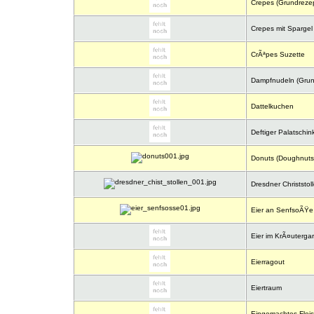
Crepes (Grundrezep
Crepes mit Spargel
CrÃªpes Suzette
Dampfnudeln (Grun
Dattelkuchen
Deftiger Palatschin
Donuts (Doughnuts
Dresdner Christstol
Eier an SenfsoÃŸe
Eier im KrÃ¤utergar
Eierragout
Eiertraum
Eingemachtes Flei