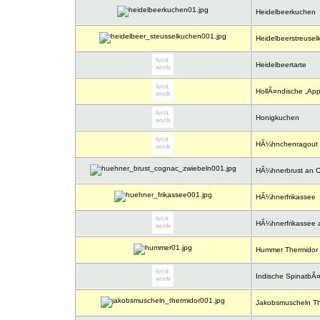
Heidelbeerkuchen
Heidelbeerstreusel
Heidelbeertarte
HollÃ¤ndische „App
Honigkuchen
HÃ¼hnchenragout 
HÃ¼hnerbrust an C
HÃ¼hnerfrikassee
HÃ¼hnerfrikassee 
Hummer Thermidor
Indische SpinatbÃ¤
Jakobsmuscheln Th