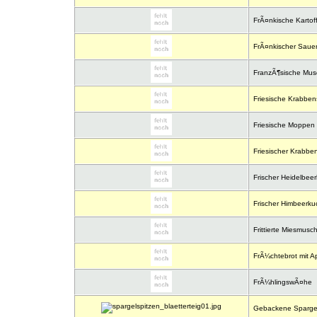
FrÃ¤nkische Kartoff
FrÃ¤nkischer Sauer
FranzÃ¶sische Mus
Friesische Krabbe
Friesische Moppen
Friesischer Krabben
Frischer Heidelbee
Frischer Himbeerku
Frittierte Miesmusc
FrÃ¼chtebrot mit Apf
FrÃ¼hlingswÃ¤he
Gebackene Spargelsp