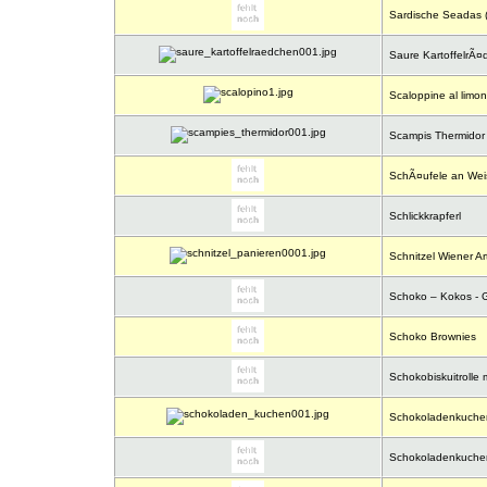
Sardische Seadas (
Saure KartoffelrÃ¤d
Scaloppine al limo
Scampis Thermidor
SchÃ¤ufele an Wei
Schlickkrapferl
Schnitzel Wiener Ar
Schoko – Kokos - 
Schoko Brownies
Schokobiskuitrolle 
Schokoladenkuche
Schokoladenkuchen