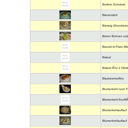
Berliner Schnitzel
Bienenstich
Bierteig (Grundreze
Birnen Bohnen und
Biscotti di Prato (
Biskuit
Biskuit fÃ¼r 2 Obs
Blaubeermuffins
Blumenkohl nach Flo
Blumenkohl-Souffl
Blumenkohlauflauf
Blumenkohlauflauf I