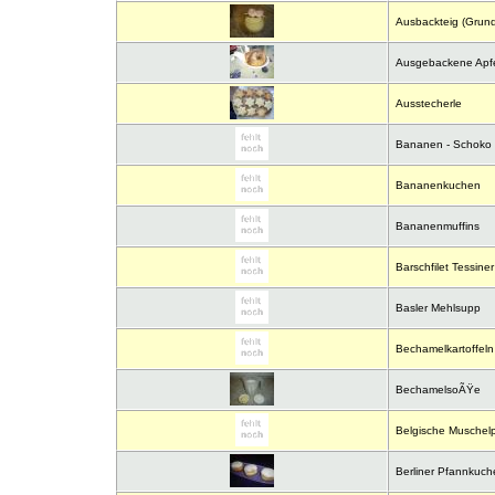
Ausbackteig (Grund
Ausgebackene Apfe
Ausstecherle
Bananen - Schoko -
Bananenkuchen
Bananenmuffins
Barschfilet Tessiner
Basler Mehlsupp
Bechamelkartoffeln
BechamelsoÃŸe
Belgische Muschelp
Berliner Pfannkuche