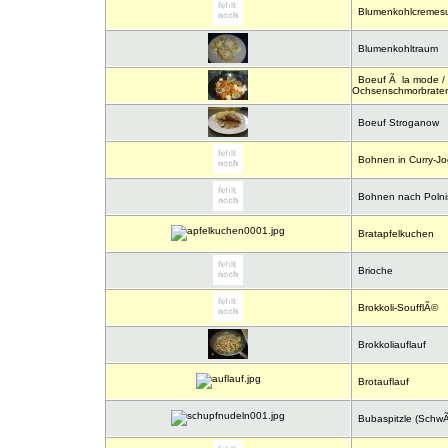
Blumenkohlcremes
Blumenkohltraum
Boeuf Ã la mode / 
Ochsenschmorbrate
Boeuf Stroganow
Bohnen in Curry-Jo
Bohnen nach Polnis
Bratapfelkuchen
Brioche
Brokkoli-SoufflÃ©
Brokkoliauflauf
Brotauflauf
Bubaspitzle (SchwÃ