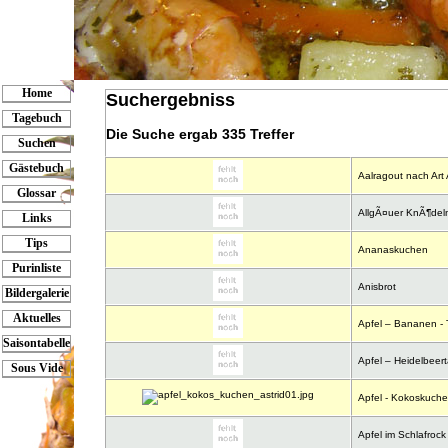
Home
Suchergebniss
Tagebuch
Die Suche ergab
335 Treffer
Suchen
Gästebuch
Aalragout nach Art 
Glossar
AllgÃ¤uer KnÃ¶deln
Links
Tips
Ananaskuchen
Purinliste
Anisbrot
Bildergalerie
Aktuelles
Apfel – Bananen - 
Saisontabelle
Apfel – Heidelbeert
Sous Vide
Apfel - Kokoskuch
Apfel im Schlafrock