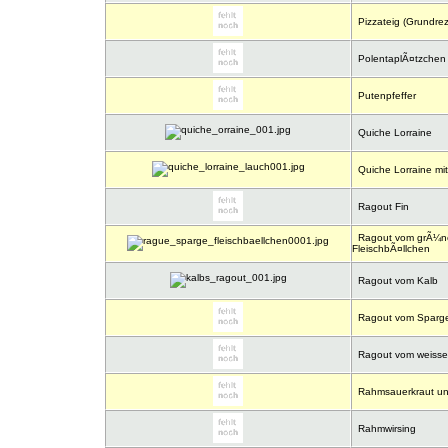
Pizzateig (Grundrez
PolentaplÃ¤tzchen 
Putenpfeffer
Quiche Lorraine
Quiche Lorraine mi
Ragout Fin
Ragout vom grÃ¼ne
FleischbÃ¤llchen
Ragout vom Kalb
Ragout vom Spargel
Ragout vom weissen
Rahmsauerkraut un
Rahmwirsing