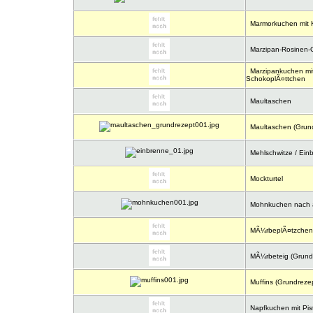
Marmorkuchen mit K
Marzipan-Rosinen-
Marzipankuchen mi
SchokoplÃ¤ttchen
Maultaschen
Maultaschen (Grund
Mehlschwitze / Einb
Mockturtel
Mohnkuchen nach a
MÃ¼rbeplÃ¤tzchen
MÃ¼rbeteig (Grundr
Muffins (Grundrezep
Napfkuchen mit Pis