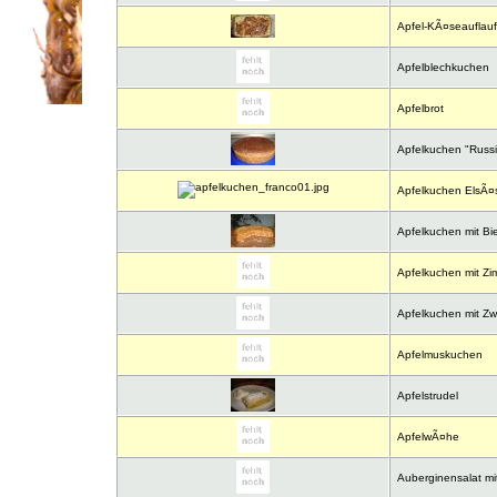
Apfel-KÃ¤seauflauf
Apfelblechkuchen
Apfelbrot
Apfelkuchen "Russi
Apfelkuchen ElsÃ¤s
Apfelkuchen mit Bi
Apfelkuchen mit Zim
Apfelkuchen mit Z
Apfelmuskuchen
Apfelstrudel
ApfelwÃ¤he
Auberginensalat mit