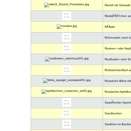
Ravioli mit Steinpilz
ReisklÃ¶ÃŸchen an
RÃ¶stie
Rohrnudeln nach bay
Rosinen- oder Nap
Rostbraten nach Est
Rotbarschauflauf 
Russische Blinis mi
Russischer Apfelku
SaarlÃ¤nder Speck
Sandkuchen
Sardinen im Backte