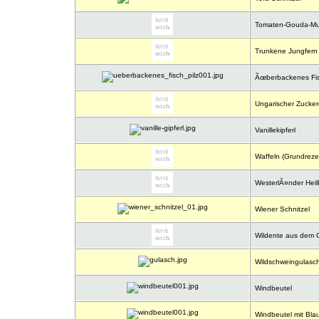
Tomaten-Gouda-Muf
Trunkene Jungfern
Ãœberbackenes Fisch
Ungarischer Zucker
Vanillekipferl
Waffeln (Grundreze
WesterlÃ¤nder Heil
Wiener Schnitzel
Wildente aus dem 
Wildschweingulasc
Windbeutel
Windbeutel mit Bla