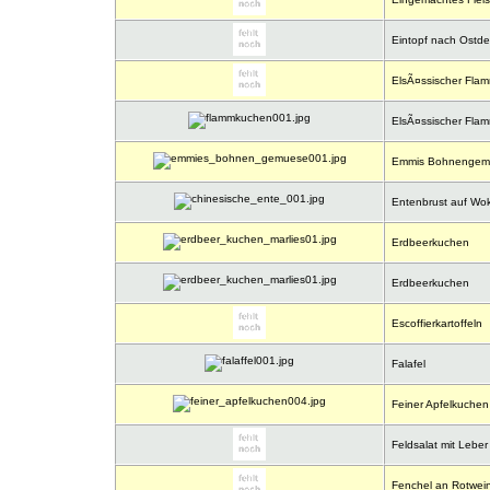
Eintopf nach Ostdeu
ElsÃ¤ssischer Fla
ElsÃ¤ssischer Flam
Emmis Bohnenge
Entenbrust auf Wo
Erdbeerkuchen
Erdbeerkuchen
Escoffierkartoffeln
Falafel
Feiner Apfelkuchen
Feldsalat mit Leber
Fenchel an Rotwei