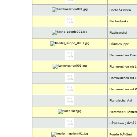
FischbÃ¤llchen
Fischsoljanka
Flachswickel
FlÃ¤dlesuppe
Flammkuchen Griec
Flammkuchen mit L
Flammkuchen mit L
Flammkuchen mit Pe
Flandrischer Aal
Florentiner PlÃ¤tzc
FÃ¶rtchen (SÃ¼ÃŸe
Forelle MÃ¼llerin