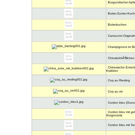
Burgundischer Apfe
Butter-Zucker-Kuc
Butterkuchen
Cantuccini Original
Champignons im Bie
ChinakohlrÃ¶llchen
Chinesische Enten
Krabben
Coq au Riesling
Coq au vin
Cordon bleu (Grund
Cordon bleu mit ge
Gorgonzola
Cordon bleu mit Se