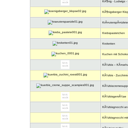
KÃ¶nig - Ludwigs -
KÃ¶nigsberger Klo
KrÃ¤uterspÃ¤tzletei
Krebspastetchen
Kroketten
Kuchen mit Schoko
KÃ¼rbis – KÃ¤seh
KÃ¼rbis - Zucchinir
KÃ¼rbiscremesuppe
KÃ¼rbisgemÃ¼se
KÃ¼rbisgnocchi an S
KÃ¼rbisgnocchi mit 