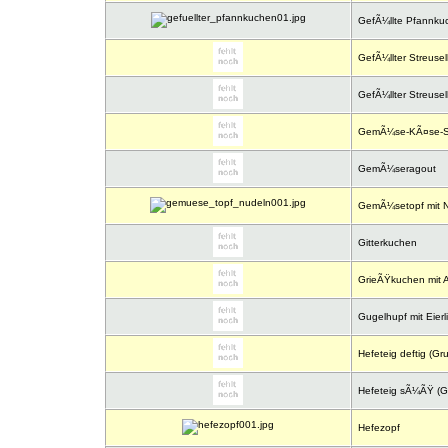
GefÃ¼llte Pfannku
GefÃ¼llter Streuse
GefÃ¼llter Streuse
GemÃ¼se-KÃ¤se-St
GemÃ¼seragout
GemÃ¼setopf mit N
Gitterkuchen
GrieÃŸkuchen mit A
Gugelhupf mit Eierl
Hefeteig deftig (Gr
Hefeteig sÃ¼ÃŸ (Gr
Hefezopf