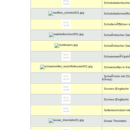
Schokoladenkuchen
Schokoladenmuffin
SchollenrÃ¶llchen i
SchwÃ¤bischer Zwi
SchwÃ¤bischer Zwie
SchwarzweiÃŸgeb
Schweinefilet in Kar
SchwÃ¼mm mit ChÃ¤s
KÃ¤se)
Scones (Englische 
Scones (Englische 
Sellerieschnitzel 
Sosse Thermidor