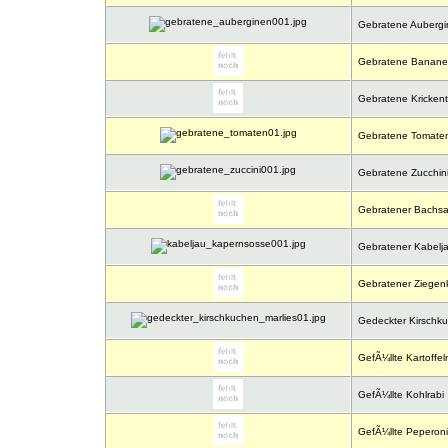
Gebratene Aubergi
Gebratene Bananen
Gebratene Kricken
Gebratene Tomate
Gebratene Zucchin
Gebratener Bachsai
Gebratener Kabelj
Gebratener Ziegen
Gedeckter Kirschk
GefÃ¼llte Kartoffeln
GefÃ¼llte Kohlrabi
GefÃ¼llte Peperoni