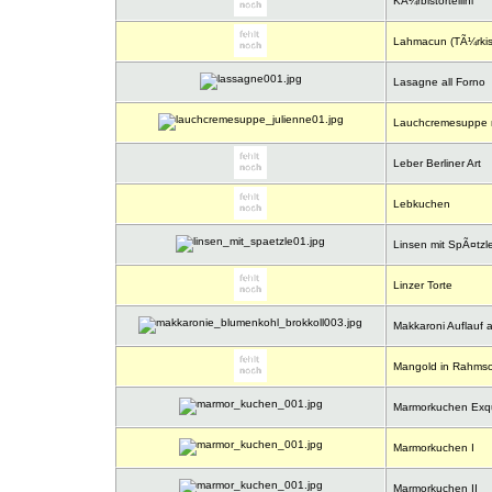
KÃ¼rbistortellini
Lahmacun (TÃ¼rkis
Lasagne all Forno
Lauchcremesuppe mi
Leber Berliner Art
Lebkuchen
Linsen mit SpÃ¤tzl
Linzer Torte
Makkaroni Auflauf a
Mangold in Rahms
Marmorkuchen Exqu
Marmorkuchen I
Marmorkuchen II