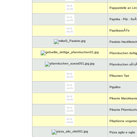
Pappardelle an Lin
Paprika - Pilz - So
PaprikasoÃŸe
Pastizio Hackfleisch
Pfannkuchen deftig
Pfannkuchen sÃ¼ÃŸ
Pflaumen Tart
Pigallos
Pikante Marokkani
Pikante Pfannkuche
Pilzpfanne ungaris
Pizza aglio e oglio