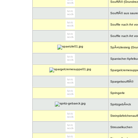
SoufflÃ© (Grundrez
SoufflÃ© aus saur
Souffle nach Art vo
Souffle nach Art vo
SpÃ¤tzlesteig (Gru
Spanischer Apfelk
Spargelcremesupp
SpargelsoufflÃ©
Springerle
SpritzgebÃ¤ck
Steinpilzfelchenauf
Streuselkuchen