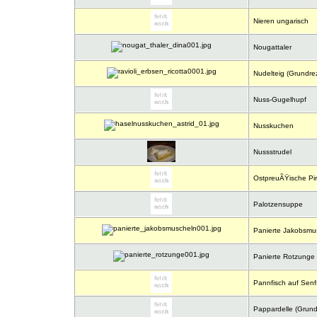
Nieren ungarisch
Nougattaler
Nudelteig (Grundre
Nuss-Gugelhupf
Nusskuchen
Nussstrudel
OstpreuÃŸische Pi
Palotzensuppe
Panierte Jakobsmu
Panierte Rotzunge
Pannfisch auf Senfs
Pappardelle (Grund