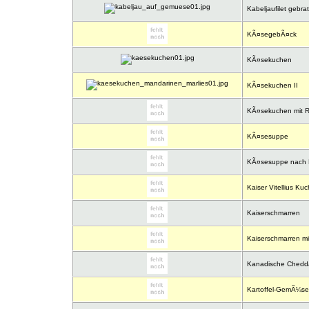
Kabeljaufilet gebrat
KÃ¤segebÃ¤ck
KÃ¤sekuchen
KÃ¤sekuchen II
KÃ¤sekuchen mit R
KÃ¤sesuppe
KÃ¤sesuppe nach Ho
Kaiser Vitellius Ku
Kaiserschmarren
Kaiserschmarren mi
Kanadische Chedda
Kartoffel-GemÃ¼se 