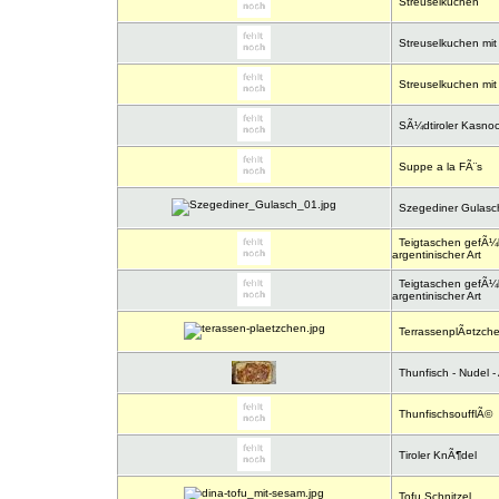
Streuselkuchen
Streuselkuchen mit
Streuselkuchen mit
SÃ¼dtiroler Kasno
Suppe a la FÃ¨s
Szegediner Gulasc
Teigtaschen gefÃ¼l
argentinischer Art
Teigtaschen gefÃ¼ll
argentinischer Art
TerrassenplÃ¤tzch
Thunfisch - Nudel - 
ThunfischsoufflÃ©
Tiroler KnÃ¶del
Tofu Schnitzel