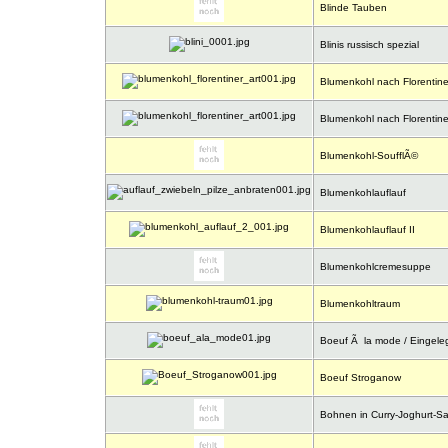
Blinde Tauben
Blinis russisch spezial
Blumenkohl nach Florentiner
Blumenkohl nach Florentiner
Blumenkohl-SoufflÃ©
Blumenkohlauflauf
Blumenkohlauflauf II
Blumenkohlcremesuppe
Blumenkohltraum
Boeuf Ã la mode / Eingele
Boeuf Stroganow
Bohnen in Curry-Joghurt-S