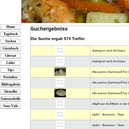
Home
Suchergebniss
Tagebuch
Die Suche ergab
574 Treffer
Suchen
Gästebuch
Aalragout nach Art Anjou
Glossar
Aalragout nach Art Anjou
Links
Tips
Alla panna (SahnesoÃŸe) Va
Purinliste
Alla panna (SahnesoÃŸe) Va
Bildergalerie
Aktuelles
Alla panna (SahnesoÃŸe) Va
Saisontabelle
AllgÃ¤uer KnÃ¶deln in der
Sous Vide
Apfel – Bananen - Tarte
Apfel – Bananen - Tarte