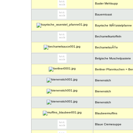
Basler Mehlsupp
Bauerntoast
Bayrische WÃ¼rstelpfanne
Bechamelkartoffeln
BechamelsoÃŸe
Belgische Muschelpastete
Berliner Pfannkuchen = Berl
Bienenstich
Bienenstich
Bienenstich
Blaubeermuffins
Blaue Cremesuppe