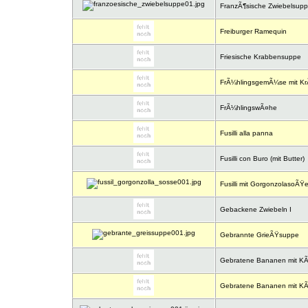
FranzÃ¶sische Zwiebelsup
Freiburger Ramequin
Friesische Krabbensuppe
FrÃ¼hlingsgemÃ¼se mit KrÃ
FrÃ¼hlingswÃ¤he
Fusilli alla panna
Fusilli con Buro (mit Butter)
Fusilli mit GorgonzolasoÃŸ
Gebackene Zwiebeln I
Gebrannte GrieÃŸsuppe
Gebratene Bananen mit K
Gebratene Bananen mit K