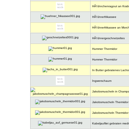
HÃ¼hnchenragout an Krab
HÃ¼hnerfrikassee
HÃ¼hnerfrikassee an Morch
HÃ¼hnergeschnetzeltes
Hummer Thermidor
Hummer Thermidor
In Butter gebratenes Lachsf
Ingwerschaum
Jakobsmuscheln in Champ
Jakobsmuscheln Thermidor
Jakobsmuscheln Thermidor
Kabeljaufilet gebraten medit