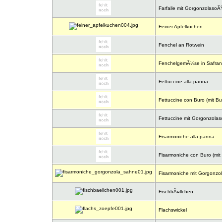
Farfalle mit GorgonzolasoÃ
Feiner Apfelkuchen
Fenchel an Rotwein
FenchelgemÃ¼se in Safra
Fettuccine alla panna
Fettuccine con Buro (mit But
Fettuccine mit Gorgonzola
Fisarmoniche alla panna
Fisarmoniche con Buro (mit 
Fisarmoniche mit Gorgonzo
FischbÃ¤llchen
Flachswickel