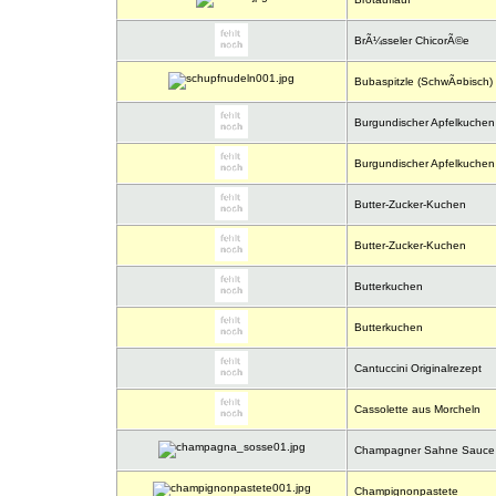
BrÃ¼sseler ChicorÃ©e
Bubaspitzle (SchwÃ¤bisch) 
Burgundischer Apfelkuchen
Burgundischer Apfelkuchen
Butter-Zucker-Kuchen
Butter-Zucker-Kuchen
Butterkuchen
Butterkuchen
Cantuccini Originalrezept
Cassolette aus Morcheln
Champagner Sahne Sauce
Champignonpastete