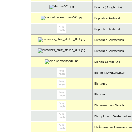
Donuts (Doughnuts)
Doppeldeckertoast
Doppeldeckertoast II
Dresdner Christstollen
Dresdner Christstollen
Eier an SenfsoÃŸe
Eier im KrÃ¤utergarten
Eierragout
Eiertraum
Eingemachtes Fleisch
Eintopf nach Ostdeutscher 
ElsÃ¤ssischer Flammkuche