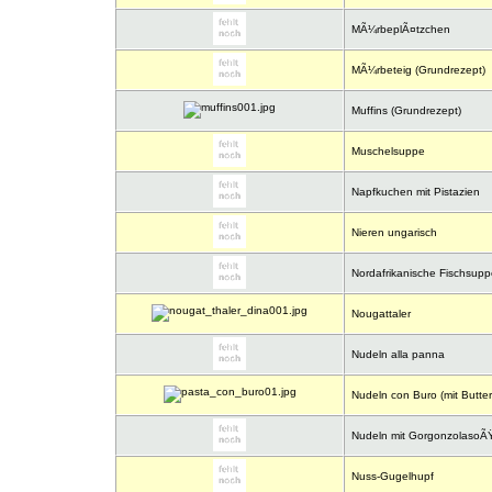
MÃ¼rbeplÃ¤tzchen
MÃ¼rbeteig (Grundrezept)
Muffins (Grundrezept)
Muschelsuppe
Napfkuchen mit Pistazien
Nieren ungarisch
Nordafrikanische Fischsupp
Nougattaler
Nudeln alla panna
Nudeln con Buro (mit Butter
Nudeln mit GorgonzolasoÃ
Nuss-Gugelhupf