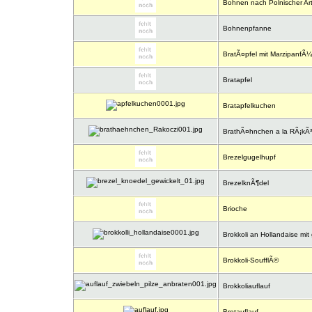
Bohnen nach Polnischer Ar
Bohnenpfanne
BratÃ¤pfel mit MarzipanfÃ¼
Bratapfel
Bratapfelkuchen
BrathÃ¤hnchen a la RÃ¡kÃ³
Brezelgugelhupf
BrezelknÃ¶del
Brioche
Brokkoli an Hollandaise mit
Brokkoli-SoufflÃ©
Brokkoliauflauf
Brotauflauf