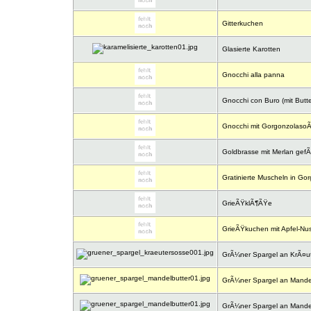
Gitterkuchen
Glasierte Karotten
Gnocchi alla panna
Gnocchi con Buro (mit Butte
Gnocchi mit Gorgonzolaso
Goldbrasse mit Merlan gefÃ
Gratinierte Muscheln in Go
GrieÃŸklÃ¶ÃŸe
GrieÃŸkuchen mit Apfel-Nu
GrÃ¼ner Spargel an KrÃ¤u
GrÃ¼ner Spargel an Mandel
GrÃ¼ner Spargel an Mandel