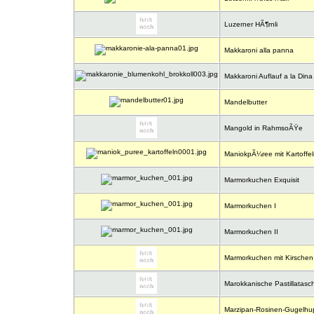
Luzerner HÃ¶rnli
Makkaroni alla panna
Makkaroni Auflauf a la Dina
Mandelbutter
Mangold in RahmsoÃŸe
ManiokpÃ¼ree mit Kartoffel
Marmorkuchen Exquisit
Marmorkuchen I
Marmorkuchen II
Marmorkuchen mit Kirschen
Marokkanische Pastillatasc
Marzipan-Rosinen-Gugelhu