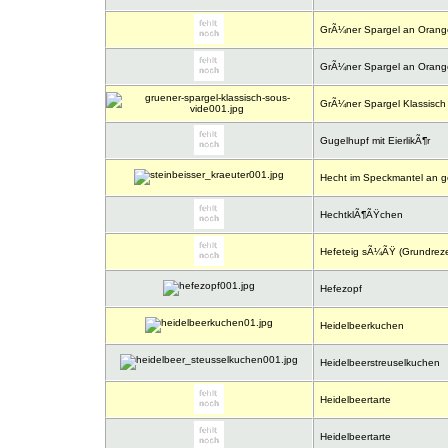
GrÃ¼ner Spargel an Oran
GrÃ¼ner Spargel an Oran
GrÃ¼ner Spargel Klassisch 
Gugelhupf mit EierlikÃ¶r
Hecht im Speckmantel an ge
HechtklÃ¶ÃŸchen
Hefeteig sÃ¼ÃŸ (Grundreze
Hefezopf
Heidelbeerkuchen
Heidelbeerstreuselkuchen
Heidelbeertarte
Heidelbeertarte