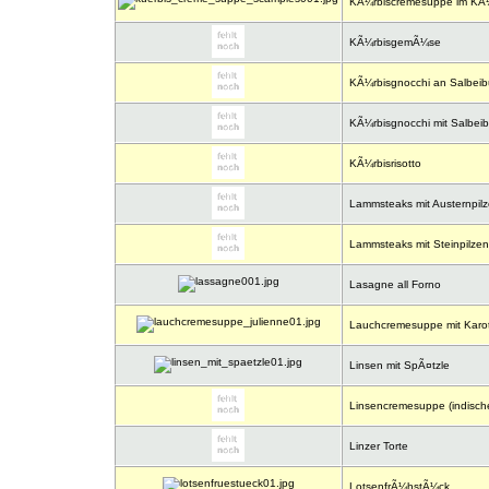
KÃ¼rbiscremesuppe im KÃ¼
KÃ¼rbisgemÃ¼se
KÃ¼rbisgnocchi an Salbeibut
KÃ¼rbisgnocchi mit Salbeib
KÃ¼rbisrisotto
Lammsteaks mit Austernpil
Lammsteaks mit Steinpilzen
Lasagne all Forno
Lauchcremesuppe mit Karot
Linsen mit SpÃ¤tzle
Linsencremesuppe (indische
Linzer Torte
LotsenfrÃ¼hstÃ¼ck