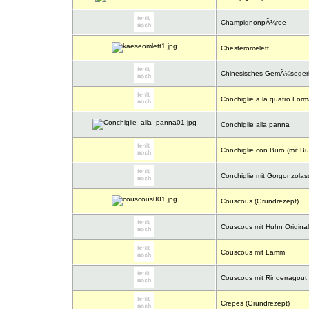
ChampignonpÃ¼ree
Chesteromelett
Chinesisches GemÃ¼segeri
Conchiglie a la quatro Form
Conchiglie alla panna
Conchiglie con Buro (mit But
Conchiglie mit Gorgonzola
Couscous (Grundrezept)
Couscous mit Huhn Original
Couscous mit Lamm
Couscous mit Rinderragout
Crepes (Grundrezept)