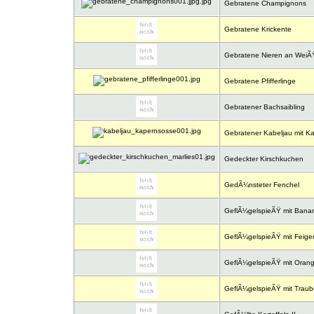
Gebratene Champignons
Gebratene Krickente
Gebratene Nieren an Wei
Gebratene Pfifferlinge
Gebratener Bachsaibling
Gebratener Kabeljau mit K
Gedeckter Kirschkuchen
GedÃ¼nsteter Fenchel
GeflÃ¼gelspieÃŸ mit Bana
GeflÃ¼gelspieÃŸ mit Feige
GeflÃ¼gelspieÃŸ mit Oran
GeflÃ¼gelspieÃŸ mit Trau