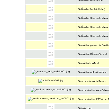
GefÃ¼llte Kartoffeln II
GefÃ¼llte Poulet (Huhn)
GefÃ¼llter Streuselkuchen
GefÃ¼llter Streuselkuchen
GefÃ¼llter Streuselkuchen
GemÃ¼se glasiert in Basili
GemÃ¼se-KÃ¤se-Strudel
GemÃ¼seknÃ¶del
GemÃ¼setopf mit Nudeln
Geschmortes Apfelfleisch
Geschnetzeltes vom Schwe
Geschnetzeltes ZÃ¼richer A
Gitterkuchen