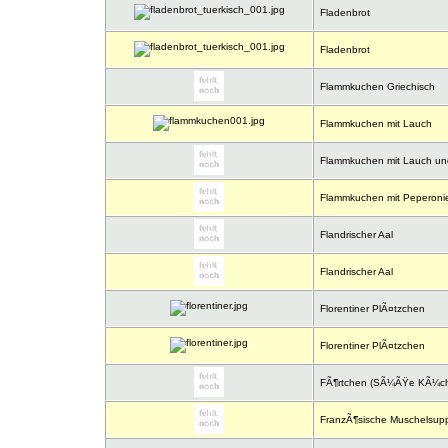
Fladenbrot
Fladenbrot
Flammkuchen Griechisch
Flammkuchen mit Lauch
Flammkuchen mit Lauch un
Flammkuchen mit Peperonie
Flandrischer Aal
Flandrischer Aal
Florentiner PlÃ¤tzchen
Florentiner PlÃ¤tzchen
FÃ¶rtchen (SÃ¼ÃŸe KÃ¼chl
FranzÃ¶sische Muschelsup