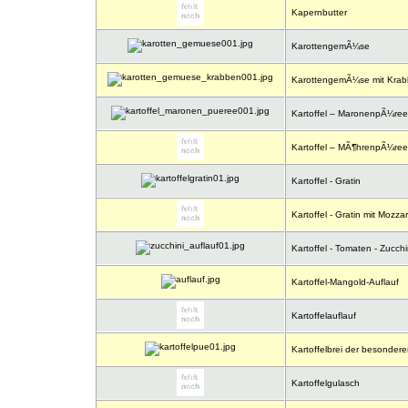
Kapernbutter
KarottengemÃ¼se
KarottengemÃ¼se mit Kra
Kartoffel – MaronenpÃ¼ree
Kartoffel – MÃ¶hrenpÃ¼ree
Kartoffel - Gratin
Kartoffel - Gratin mit Mozzar
Kartoffel - Tomaten - Zucchin
Kartoffel-Mangold-Auflauf
Kartoffelauflauf
Kartoffelbrei der besondere
Kartoffelgulasch