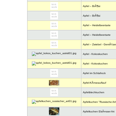
Apfel – BrÃ¶isi
Apfel – BrÃ¶isi
Apfel – Heidelbeertarte
Apfel – Heidelbeertarte
Apfel – Zwiebel - GemÃ¼se
Apfel - Kokoskuchen
Apfel - Kokoskuchen
Apfel im Schlafrock
Apfel-KÃ¤seauflauf
Apfelblechkuchen
Apfelkuchen "Russische Art
Apfelkuchen ElsÃ¤sser Art