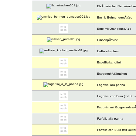
ElsÃ¤ssischer Flammkuchen
Emmis BohnengemÃ¼se
Ente mit OrangensoÃŸe
ErbsenpÃ¼ree
Erdbeerkuchen
Escoffierkartoffeln
EstragonhÃ¼hnchen
Fagottini alla panna
Fagottini con Buro (mit Butt
Fagottini mit Gorgonzolas
Farfalle alla panna
Farfalle con Buro (mit Butter