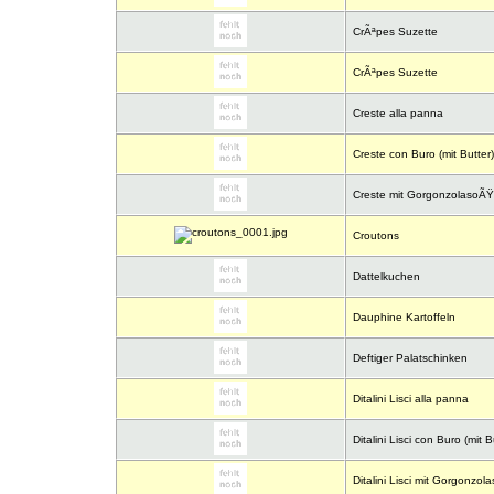
CrÃªpes Suzette
CrÃªpes Suzette
Creste alla panna
Creste con Buro (mit Butter)
Creste mit GorgonzolasoÃ
Croutons
Dattelkuchen
Dauphine Kartoffeln
Deftiger Palatschinken
Ditalini Lisci alla panna
Ditalini Lisci con Buro (mit B
Ditalini Lisci mit Gorgonzo