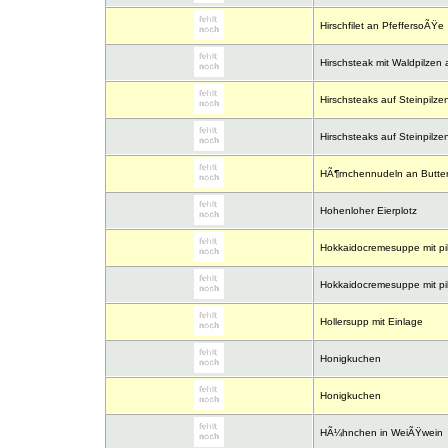
Hirschfilet an PfeffersoÃŸe
Hirschsteak mit Waldpilze
Hirschsteaks auf Steinpilze
Hirschsteaks auf Steinpilze
HÃ¶rnchennudeln an Butter 
Hohenloher Eierplotz
Hokkaidocremesuppe mit pik
Hokkaidocremesuppe mit pik
Hollersupp mit Einlage
Honigkuchen
Honigkuchen
HÃ¼hnchen in WeiÃŸwein