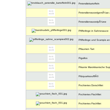
Petersiliekartoffeln
PetersilienwurzelgemÃ¼se 
PetersilienwurzelpÃ¼ree
Pfifferlinge in Sahnesauce
Pfifferlinge und Scampis a
Pflaumen Tart
Pigallos
Pikante Marokkanische Su
PilzquarksoufflÃ©
Pochiertes Dorschfilet
Pochiertes Fischfilet
Pochiertes Fischfilet