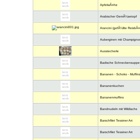
ApfelwÃ¤he
Arabischer GemÃ¼setopf
Arancini (gefÃ¼llte ReisbÃ¤
Auberginen mit Champigno
Ausstecherle
Badische Schneckensuppe
Bananen - Schoko - Muffin
Bananenkuchen
Bananenmuffins
Bandnudeln mit Wildlachs
Barschfilet Tessiner Art
Barschfilet Tessiner Art