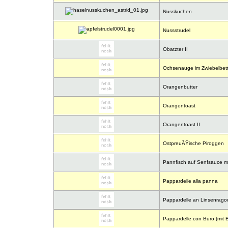
Nusskuchen
Nussstrudel
Obatzter II
Ochsenauge im Zwiebelbet
Orangenbutter
Orangentoast
Orangentoast II
OstpreuÃŸische Piroggen
Pannfisch auf Senfsauce mit
Pappardelle alla panna
Pappardelle an Linsenragou
Pappardelle con Buro (mit B