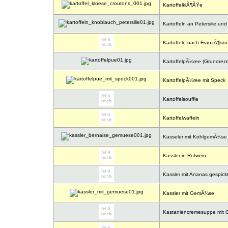
KartoffelklÃ¶ÃŸe
Kartoffeln an Petersilie un
Kartoffeln nach FranzÃ¶sisc
KartoffelpÃ¼ree (Grundreze
KartoffelpÃ¼ree mit Speck
Kartoffelsouffle
Kartoffelwaffeln
Kasseler mit KohlgemÃ¼se
Kassler in Rotwein
Kassler mit Ananas gespick
Kassler mit GemÃ¼se
Kastaniencremesuppe mit G