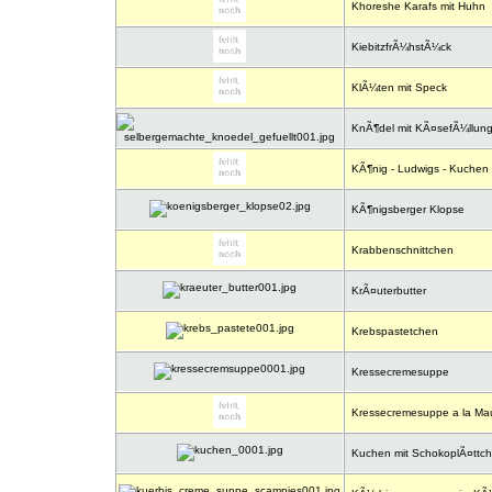
Khoreshe Karafs mit Huhn
KiebitzfrÃ¼hstÃ¼ck
KlÃ¼ten mit Speck
KnÃ¶del mit KÃ¤sefÃ¼llun
KÃ¶nig - Ludwigs - Kuchen
KÃ¶nigsberger Klopse
Krabbenschnittchen
KrÃ¤uterbutter
Krebspastetchen
Kressecremesuppe
Kressecremesuppe a la Maur
Kuchen mit SchokoplÃ¤ttc