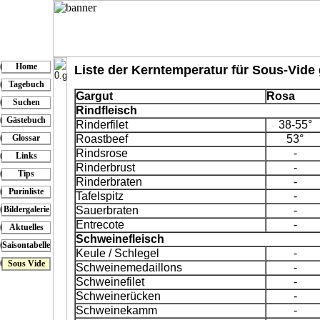
Home
Liste der Kerntemperatur für Sous-Vide
Tagebuch
Gargut
Rosa
Suchen
Rindfleisch
Gästebuch
Rinderfilet
38-55°
Roastbeef
53°
Glossar
Rindsrose
-
Links
Rinderbrust
-
Tips
Rinderbraten
-
Purinliste
Tafelspitz
-
Sauerbraten
-
Bildergalerie
Entrecote
-
Aktuelles
Schweinefleisch
Saisontabelle
Keule / Schlegel
-
Sous Vide
Schweinemedaillons
-
Schweinefilet
-
Schweinerücken
-
Schweinekamm
-