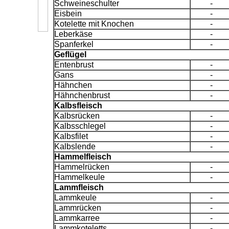
Schweineschulter
-
Eisbein
-
Kotelette mit Knochen
-
Leberkäse
-
Spanferkel
-
Geflügel
Entenbrust
-
Gans
-
Hähnchen
-
Hähnchenbrust
-
Kalbsfleisch
Kalbsrücken
-
Kalbsschlegel
-
Kalbsfilet
-
Kalbslende
-
Hammelfleisch
Hammelrücken
-
Hammelkeule
-
Lammfleisch
Lammkeule
-
Lammrücken
-
Lammkarree
-
Lammkoteletts
-