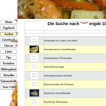
Home
Die Suche nach "
**
" ergab 10
Tagebuch
Suchen
Gästebuch
Ackersalat an Leber und Apfel
Glossar
Amerikanischer Kartoffelsalat
Links
Tips
Amsterdamer KÃ¤sesalat
Purinliste
Apfel-KÃ¤se-Salat
Bildergalerie
Aktuelles
Auberginensalat mit Eiern
Saisontabelle
Bananensalat mit Chicoree
Sous Vide
Bayrischer Kartoffelsalat
Bayrischer Wurstsalat