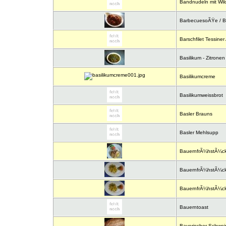
Bandnudeln mit Wil
BarbecuesoÃŸe / 
Barschfilet Tessiner 
Basilikum - Zitronen
Basilikumcreme
Basilikumweissbrot
Basler Brauns
Basler Mehlsupp
BauernfrÃ¼hstÃ¼c
BauernfrÃ¼hstÃ¼ck 
BauernfrÃ¼hstÃ¼ck
Bauerntoast
Bayerischer Schwein