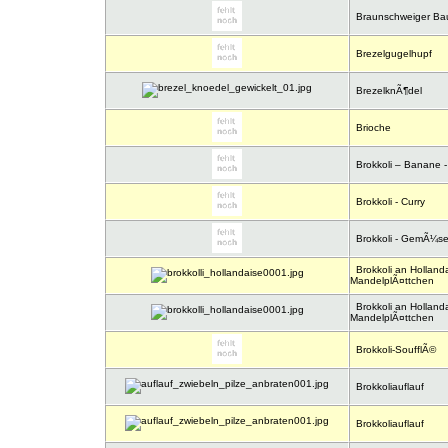
Braunschweiger Ba
Brezelgugelhupf
BrezelknÃ¶del
Brioche
Brokkoli – Banane -
Brokkoli - Curry
Brokkoli - GemÃ¼se 
Brokkoli an Hollanda
MandelplÃ¤ttchen
Brokkoli an Hollanda
MandelplÃ¤ttchen
Brokkoli-SoufflÃ©
Brokkoliauflauf
Brokkoliauflauf