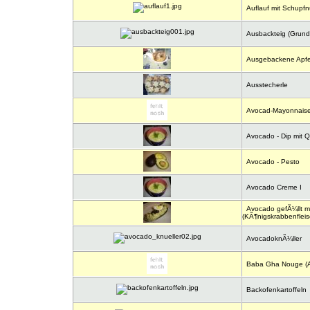
Auflauf mit Schupfn
Ausbackteig (Grund
Ausgebackene Apfel
Ausstecherle
Avocad-Mayonnais
Avocado - Dip mit Q
Avocado - Pesto
Avocado Creme I
Avocado gefÃ¼llt m
(KÃ¶nigskrabbenfleis
AvocadoknÃ¼ller
Baba Gha Nouge (A
Backofenkartoffeln