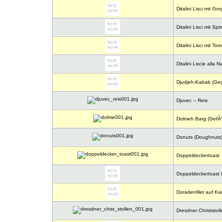
Ditalini Lisci mit G
Ditalini Lisci mit S
Ditalini Lisci mit 
Ditalini Liscie alla N
Djudjeh-Kabab (Gegri
Djuvec – Reis
Dolmeh Barg (GefÃ¼l
Donuts (Doughnuts
Doppeldeckertoast
Doppeldeckertoast I
Doradenfilet auf Kar
Dresdner Christstoll