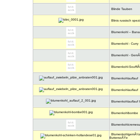
Blinde Tauben
Blinis russisch spezi
Blumenkohl – Banan
Blumenkohl - Curry
Blumenkohl - GemÃ¼
Blumenkohl-Souffl
Blumenkohlauflauf
Blumenkohlauflauf
Blumenkohlauflauf I
Blumenkohlbombe
Blumenkohlcremes
BlumenkohlgemÃ¼se
ButtersoÃŸe