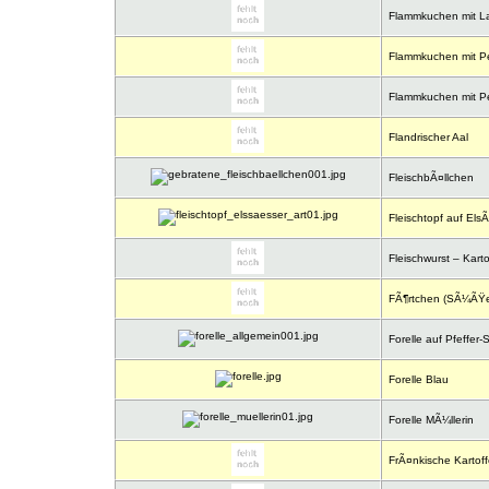
Flammkuchen mit L
Flammkuchen mit Pe
Flammkuchen mit Pe
Flandrischer Aal
FleischbÃ¤llchen
Fleischtopf auf ElsÃ
Fleischwurst – Kart
FÃ¶rtchen (SÃ¼ÃŸe
Forelle auf Pfeffer
Forelle Blau
Forelle MÃ¼llerin
FrÃ¤nkische Kartoff