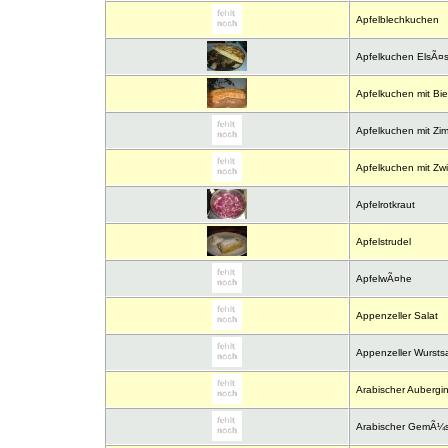
Apfelblechkuchen
Apfelkuchen ElsÃ¤ss
Apfelkuchen mit Bie
Apfelkuchen mit Zim
Apfelkuchen mit Zw
Apfelrotkraut
Apfelstrudel
ApfelwÃ¤he
Appenzeller Salat
Appenzeller Wurstsa
Arabischer Aubergin
Arabischer GemÃ¼s