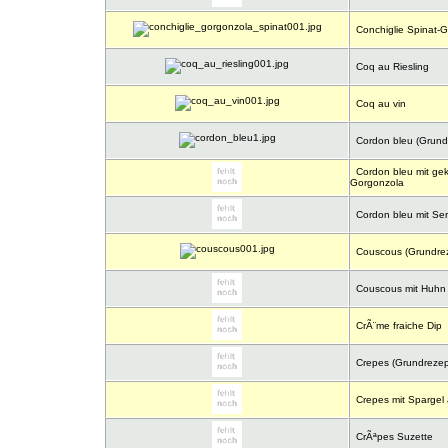
Conchiglie Spinat-
Coq au Riesling
Coq au vin
Cordon bleu (Grund
Cordon bleu mit ge
Gorgonzola
Cordon bleu mit Se
Couscous (Grundrez
Couscous mit Huhn O
CrÃ¨me fraiche Dip
Crepes (Grundrezep
Crepes mit Spargel 
CrÃªpes Suzette