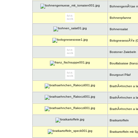
BohnengemÃ¼se mi
Bohnenpfanne
Bohnensalat
BolognesesoÃŸe (G
Bostoner Zwiebeln
Bouillabaisse (franz
Bourgouri Pilaf
BrathÃ¤hnchen a la
BrathÃ¤hnchen a la
BrathÃ¤hnchen a la
Bratkartoffeln
Bratkartoffeln mit S