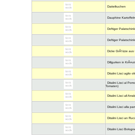
Dattelkuchen
Dauphine Kartoffel
Deftiger Palatschin
Deftiger Palatschin
Dicke GrÃ¼tze aus 
Dillgurken in KrÃ¤u
Ditalini Lisci aglio ol
Ditalini Lisci al Po
Tomaten)
Ditalini Lisci all Arra
Ditalini Lisci alla pa
Ditalini Lisci an Ruc
Ditalini Lisci Bologn