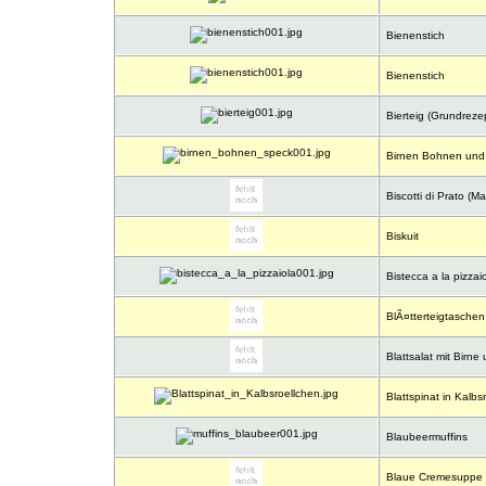
Bienenstich
Bienenstich
Bierteig (Grundreze
Birnen Bohnen und
Biscotti di Prato (M
Biskuit
Bistecca a la pizzai
BlÃ¤tterteigtaschen
Blattsalat mit Birne
Blattspinat in Kalbs
Blaubeermuffins
Blaue Cremesuppe