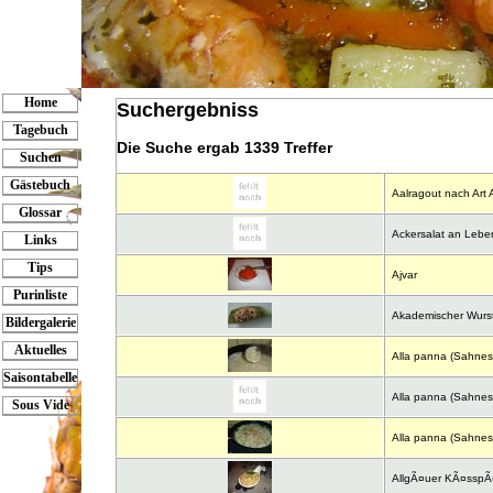
Home
Suchergebniss
Tagebuch
Die Suche ergab
1339 Treffer
Suchen
Gästebuch
Aalragout nach Art 
Glossar
Ackersalat an Leber
Links
Tips
Ajvar
Purinliste
Akademischer Wurst
Bildergalerie
Aktuelles
Alla panna (Sahneso
Saisontabelle
Alla panna (Sahneso
Sous Vide
Alla panna (Sahneso
AllgÃ¤uer KÃ¤sspÃ¤