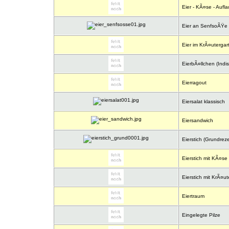
Eier - KÃ¤se - Aufla
Eier an SenfsoÃŸe
Eier im KrÃ¤utergar
EierbÃ¤llchen (Indis
Eierragout
Eiersalat klassisch
Eiersandwich
Eierstich (Grundreze
Eierstich mit KÃ¤se
Eierstich mit KrÃ¤ut
Eiertraum
Eingelegte Pilze