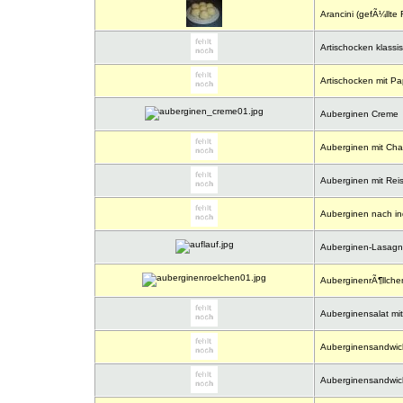
Arancini (gefÃ¼llte 
Artischocken klassis
Artischocken mit Pa
Auberginen Creme
Auberginen mit Cha
Auberginen mit Reis
Auberginen nach ind
Auberginen-Lasagne
AuberginenrÃ¶llche
Auberginensalat mit
Auberginensandwic
Auberginensandwic