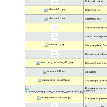
Buttermilchsuppe
Calamari Fritte
Calamari Fritte
Cannelloni mit Ricot
Cantuccini Originalr
Carpa regina al Forn
Cassolette aus Mor
Cassoulet vom Kan
Cevapcici
Champagner Sahne
Champignongrahmsch
GemÃ¼se
Champignonpastet