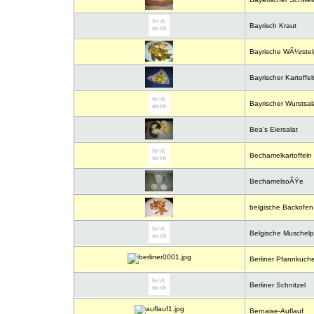
Bayrisch Kraut
Bayrische WÃ¼rstel
Bayrischer Kartoffel
Bayrischer Wurstsal
Bea’s Eiersalat
Bechamelkartoffeln
BechamelsoÃŸe
belgische Backofen 
Belgische Muschelp
Berliner Pfannkuche
Berliner Schnitzel
Bernaise-Auflauf