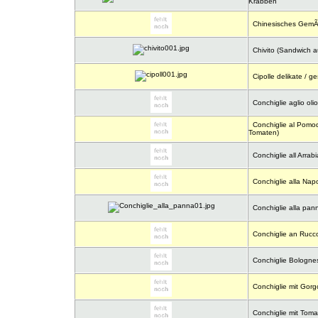
Krabben
Chinesisches GemÃ
Chivito (Sandwich au
Cipolle delikate / g
Conchiglie aglio olio
Conchiglie al Pomod
Tomaten)
Conchiglie all Arrabi
Conchiglie alla Napo
Conchiglie alla pan
Conchiglie an Rucc
Conchiglie Bologne
Conchiglie mit Gor
Conchiglie mit Tom