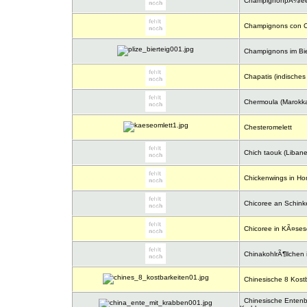
ChampignonpÃ¼re
Champignons con C
Champignons im Bie
Chapatis (indisches
Chermoula (Marokka
Chesteromelett
Chich taouk (Liban
Chickenwings in Ho
Chicoree an Schink
Chicoree in KÃ¤se
ChinakohlrÃ¶llchen
Chinesische 8 Kostb
Chinesische Entenb