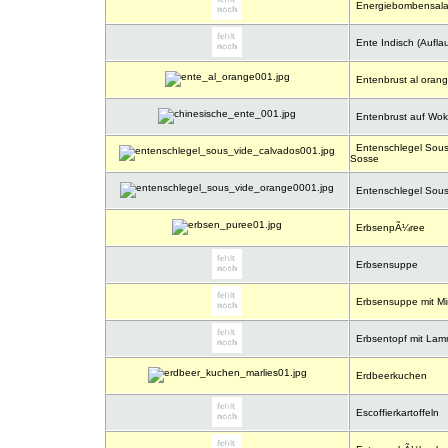
Energiebombensala
Ente Indisch (Auflau
Entenbrust al oran
Entenbrust auf Wo
Entenschlegel Sous 
Sosse
Entenschlegel Sous
ErbsenpÃ¼ree
Erbsensuppe
Erbsensuppe mit Min
Erbsentopf mit La
Erdbeerkuchen
Escoffierkartoffeln