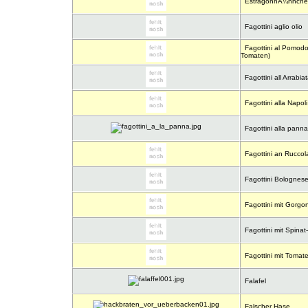
EstragonhÃ¼hnche
Fagottini aglio olio
Fagottini al Pomodo
Tomaten)
Fagottini all Arrabia
Fagottini alla Napoli
Fagottini alla panna
Fagottini an Ruccol
Fagottini Bolognes
Fagottini mit Gorg
Fagottini mit Spina
Fagottini mit Toma
Falafel
Falscher Hase