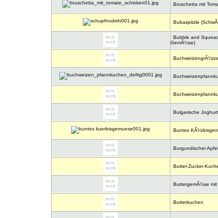
Bruschetta mit Tom
Bubaspitzle (SchwÃ¤
Bubble and Squeack 
GemÃ¼se)
BuchweizengrÃ¼tze 
Buchweizenpfannkuc
Buchweizenpfannku
Bulgarische Joghur
Buntes KÃ¼rbisge
Burgundischer Apfe
Butter-Zucker-Kuch
ButtergemÃ¼se mit 
Butterkuchen