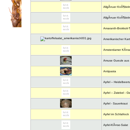
AllgÃ¤uer KnÃ¶deln
AllgÃ¤uer KnÃ¶deln
Amaranth-Brokkoli-T
Amerikanischer Karto
Amsterdamer KÃ¤se
Amuse Gueule aus S
Antipasta
Apfel – Heidelbeert
Apfel – Zwiebel - 
Apfel - Sauerkraut
Apfel im Schlafrock
Apfel-KÃ¤se-Salat