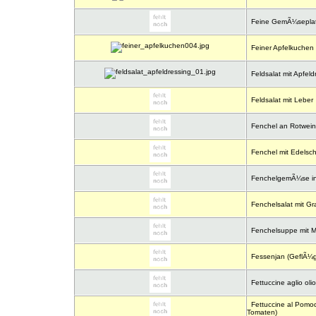
Feine GemÃ¼seplat
Feiner Apfelkuchen
Feldsalat mit Apfeld
Feldsalat mit Leber
Fenchel an Rotwein
Fenchel mit Edelsc
FenchelgemÃ¼se in
Fenchelsalat mit Gra
Fenchelsuppe mit M
Fessenjan (GeflÃ¼g
Fettuccine aglio olio
Fettuccine al Pomod
Tomaten)