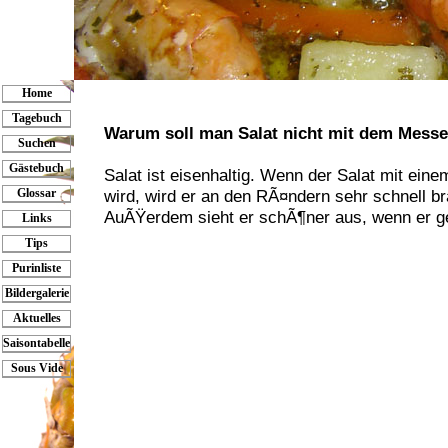
Home
Tagebuch
Warum soll man Salat nicht mit dem Messe
Suchen
Gästebuch
Salat ist eisenhaltig. Wenn der Salat mit ein
Glossar
wird, wird er an den RÃ¤ndern sehr schnell br
AuÃŸerdem sieht er schÃ¶ner aus, wenn er ge
Links
Tips
Purinliste
Bildergalerie
Aktuelles
Saisontabelle
Sous Vide