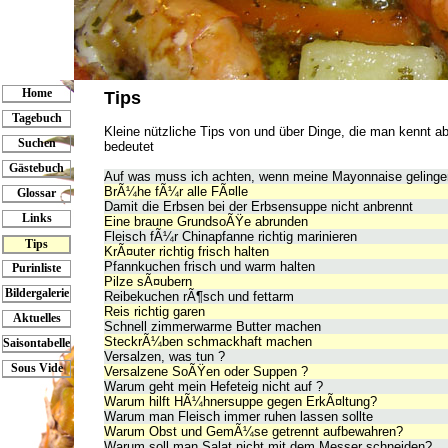
Home
Tips
Tagebuch
Kleine nützliche Tips von und über Dinge, die man kennt ab
Suchen
bedeutet
Gästebuch
Auf was muss ich achten, wenn meine Mayonnaise gelingen
BrÃ¼he fÃ¼r alle FÃ¤lle
Glossar
Damit die Erbsen bei der Erbsensuppe nicht anbrennt
Links
Eine braune GrundsoÃŸe abrunden
Fleisch fÃ¼r Chinapfanne richtig marinieren
Tips
KrÃ¤uter richtig frisch halten
Pfannkuchen frisch und warm halten
Purinliste
Pilze sÃ¤ubern
Bildergalerie
Reibekuchen rÃ¶sch und fettarm
Reis richtig garen
Aktuelles
Schnell zimmerwarme Butter machen
SteckrÃ¼ben schmackhaft machen
Saisontabelle
Versalzen, was tun ?
Sous Vide
Versalzene SoÃŸen oder Suppen ?
Warum geht mein Hefeteig nicht auf ?
Warum hilft HÃ¼hnersuppe gegen ErkÃ¤ltung?
Warum man Fleisch immer ruhen lassen sollte
Warum Obst und GemÃ¼se getrennt aufbewahren?
Warum soll man Salat nicht mit dem Messer schneiden?